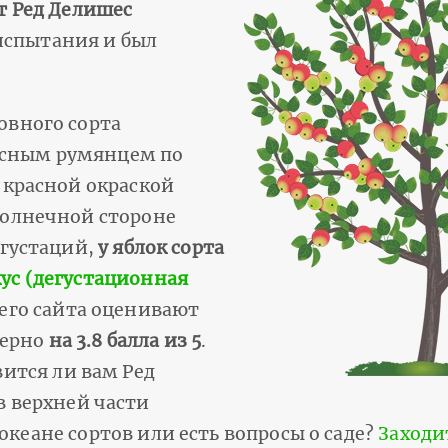
т Ред Делишес
 испытания и был
овного сорта
сным румянцем по
 красной окраской
солнечной стороне
егустаций,
у яблок сорта
ус (дегустационная
его сайта оценивают
мерно
на 3.8 балла из 5
.
вится ли вам Ред
в верхней части
 океане сортов или есть вопросы о саде?
Заходи