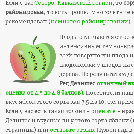
Если у вас
Северо-Кавказский регион
, то
сор
районирован
, то есть прошел многолетние
рекомендован (
немного о районировании
).
Плоды отличаются от осн
интенсивным темно-кра
всей поверхности плода и
плодоножки у плодов на 
дерева. По результатам д
Ред Делишес
отличный вк
оценка от 4.5 до 4.8 баллов)
. Посетители наш
вкус яблок этого сорта как 7.5 из 10, т.е. при
Если у вас есть такая яблоня -
оцените
- нра
Делишес и вкусные ли у этого сорта яблоки (
страницы) или
оставьте отзыв
. Нужен гид в