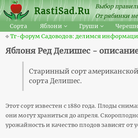
Выбор правиль
RastiSad.Ru
От рябинки не
Сорта
Яблони
Груши
Череш
⎆
Тг-форум Садоводов: делимся информацией
Яблоня Ред Делишес - описание
Старинный сорт американской
сорта Делишес.
Этот сорт известен с 1880 года. Плоды снима
они могут храниться до апреля. Скороплодн
урожайность и качество плодов зависят от