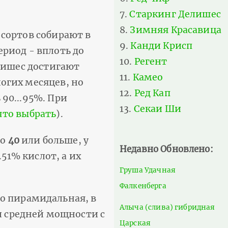
Старкинг Делишес
Зимняя Красавица
 сортов собирают в
Канди Крисп
риод - вплоть до
Регент
елишес достигают
Камео
огих месяцев, но
Ред Кап
90...95%. При
Секаи Ши
что выбрать
).
но
40
или больше, у
Недавно Обновлено:
51% кислот, а их
Груша Удачная
Фалкенберга
но пирамидальная, в
Алыча (слива) гибридная
и средней мощности с
Царская