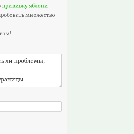
о
прививку яблони
опробовать множество
ытом!