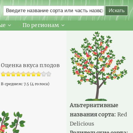
ые
По регионам
Оценка вкуса плодов
В среднем:
7.5
(
4
голоса)
Альтернативные
названия сорта:
Red
Delicious
Родительские сорта: