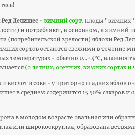
тесь!
 Ред Делишес -
зимний сорт
. Плоды "зимних"
лости) и потребляют, в основном, в зимний пе
ата (потребительской зрелости) яблоки Ред Д
зимних сортов остаются свежими в течение мн
х температурах - обычно 0...+4°С, влажность 
ьшается (
о летних, осенних, зимних сортах и 
 и кислот в соке - у приторно сладких яблок о
ишес в среднем содержится 15.50% сахаров и 0.
Крона в молодом возрасте овальная или обрат
лая или широкоокруглая, образована ветвям