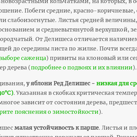
овозрастными кольчатками, на которых, в 
ошение. Побеги средние, красно-коричневые,
и слабоизогнутые. Листья средней величины,
 основанием и средневытянутой верхушкой, зе
городчатый. От Делишеса отличается наличие
щей до середины листа по жилке. Почти всегд
 выборе саженца
) привиты на клоновый или се
ер дерева (
подробнее о подвоях и их влиянии
).
щивания,
у яблони Ред Делишес -
низкая для с
30°С)
. Указанная в скобках критическая темпе
многое зависит от состояния дерева, предше
рите пояснения о зимостойкости
).
лишес
малая устойчивость к парше
. Листья и п