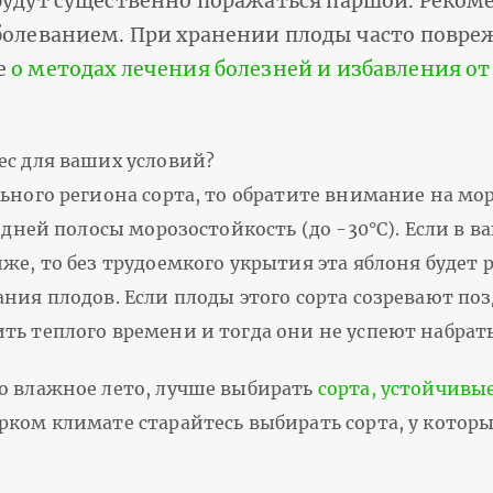
будут существенно поражаться паршой. Реком
болеванием. При хранении плоды часто повре
е
о методах лечения болезней и избавления о
ес для ваших условий?
ьного региона сорта, то обратите внимание на мор
редней полосы морозостойкость (до -30°С). Если в 
же, то без трудоемкого укрытия эта яблоня будет 
ния плодов. Если плоды этого сорта созревают поз
ть теплого времени и тогда они не успеют набрат
о влажное лето, лучше выбирать
сорта, устойчивы
рком климате старайтесь выбирать сорта, у котор