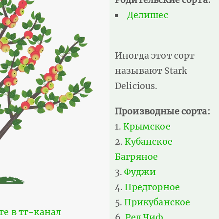
Делишес
Иногда этот сорт
называют Stark
Delicious.
Производные сорта:
Крымское
Кубанское
Багряное
Фуджи
Предгорное
Прикубанское
те в тг-канал
Ред Чиф