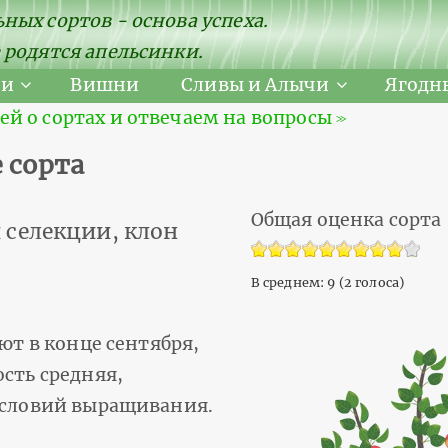
ных сортов - основа успеха.
 родятся апельсинки.
ни
Вишни
Сливы и Алычи
Ягодн
 о сортах и отвечаем на вопросы ≫
 сорта
Общая оценка сорта
 селекции, клон
В среднем:
9
(
2
голоса)
ют в конце сентября,
ость средняя,
 условий выращивания.