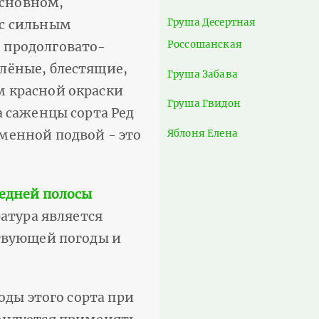
основном,
Груша Десертная
 с сильным
Россошанская
 продолговато-
лёные, блестящие,
Груша Забава
м красной окраски
Груша Гвидон
а саженцы сорта Ред
Яблоня Елена
менной подвой - это
редней полосы
ратура является
ствующей погоды и
лоды этого сорта при