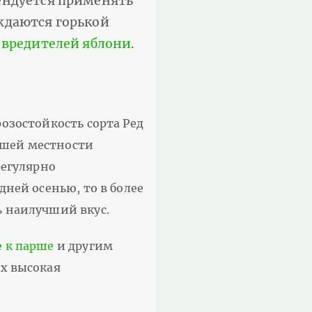
ендуется применять
ждаются горькой
т вредителей яблони
.
озостойкость сорта Ред
вашей местности
регулярно
дней осенью, то в более
ь наилучший вкус.
е к парше
и другим
ых высокая