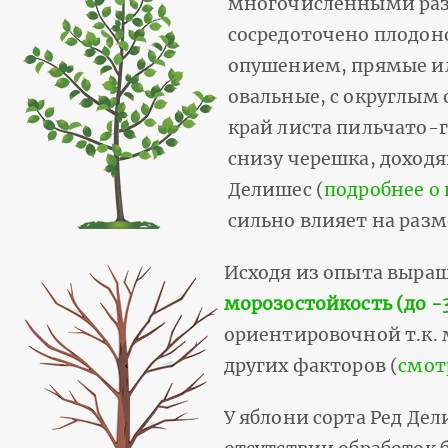
многочисленными разн
сосредоточено плодон
опушением, прямые ил
овальные, с округлым
край листа пильчато-
снизу черешка, доходя
Делишес (
подробнее о
сильно влияет на разм
Исходя из опыта выра
морозостойкость (до -
ориентировочной т.к. 
других факторов (
смот
У яблони сорта Ред Де