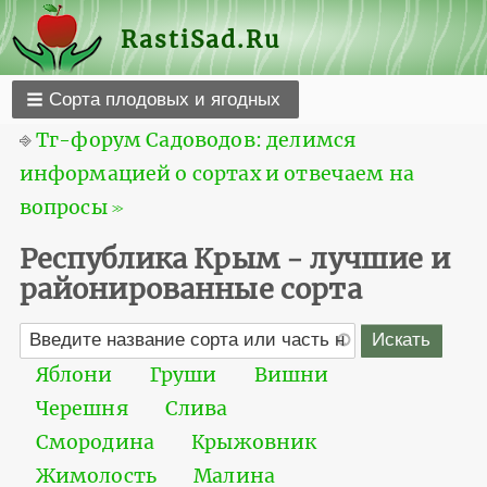
RastiSad.Ru
Сорта плодовых и ягодных
⎆
Тг-форум Садоводов: делимся
информацией о сортах и отвечаем на
вопросы ≫
Республика Крым - лучшие и
районированные сорта
Яблони
Груши
Вишни
Черешня
Слива
Смородина
Крыжовник
Жимолость
Малина