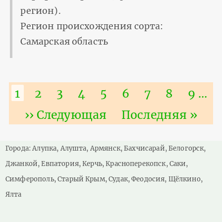
регион).
Регион происхождения сорта:
Самарская область
Нумерация
Текущая
1
Страница
2
Страница
3
Страница
4
Страница
5
Страница
6
Страница
7
Страниц
8
Стра
9
…
страниц
страница
Следующая
›› Следующая
Последняя
Последняя »
страница
страница
Города: Алупка, Алушта, Армянск, Бахчисарай, Белогорск,
Джанкой, Евпатория, Керчь, Красноперекопск, Саки,
Симферополь, Старый Крым, Судак, Феодосия, Щёлкино,
Ялта