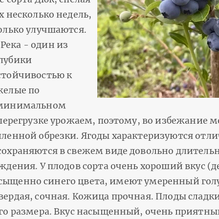
х несколько недель,
олько улучшаются.
ека - один из
олубики
стойчивостью к
желые по
и минимальном
 перегрузке урожаем, поэтому, во избежание 
иленной обрезки. Ягоды характеризуются отл
сохраняются в свежем виде довольно длительн
ждения. У плодов сорта очень хороший вкус (
 насыщенно синего цвета, имеют умеренный гол
ердая, сочная. Кожица прочная. Плоды сладки
его размера. Вкус насыщенный, очень приятны