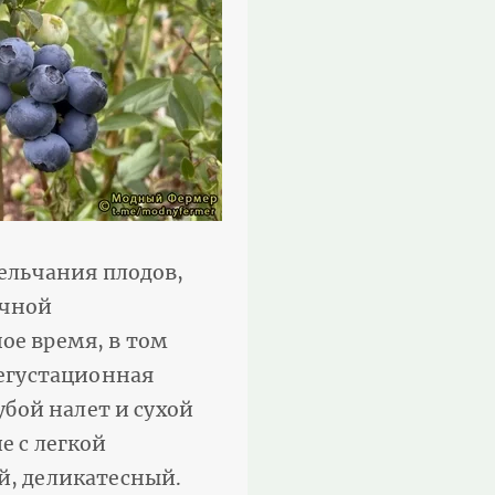
мельчания плодов,
ичной
ое время, в том
дегустационная
убой налет и сухой
е с легкой
й, деликатесный.