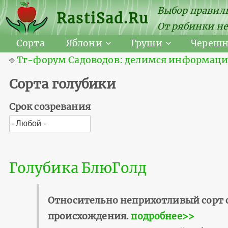
Выбор правиль
RastiSad.Ru
От рябинки не
Сорта
Яблони
Груши
Череш
⎆
Тг-форум Садоводов: делимся информацией
Сорта голубики
Срок созревания
Голубика БлюГолд
Относительно неприхотливый сорт 
происхождения.
подробнее>>