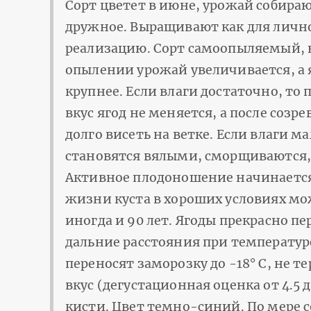
Сорт цветет в июне, урожай собираю
дружное. Выращивают как для лично
реализацию. Сорт самоопыляемый, 
опылении урожай увеличивается, а 
крупнее. Если влаги достаточно, то 
вкус ягод не меняется, а после созр
долго висеть на ветке. Если влаги м
становятся вялыми, сморщиваются,
Активное плодоношение начинается 
жизни куста в хороших условиях мож
иногда и 90 лет. Ягоды прекрасно пе
дальние расстояния при температуре
переносят заморозку до -18° C, не т
вкус (дегустационная оценка от 4.5 
кисти. Цвет темно-синий. По мере 