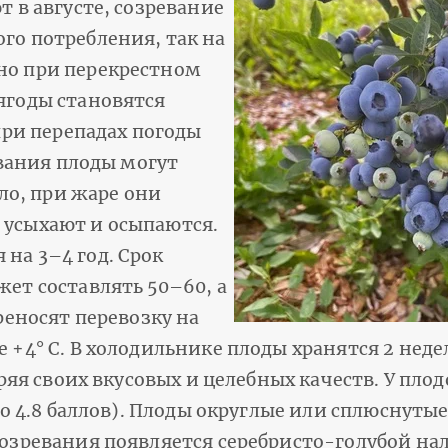
т в августе, созревание
го потребления, так на
но при перекрестном
ягоды становятся
при перепадах погоды
евания плоды могут
ало, при жаре они
 усыхают и осыпаются.
на 3–4 год. Срок
ет составлять 50–60, а
реносят перевозку на
 +4° C. В холодильнике плоды хранятся 2 нед
еряя своих вкусовых и целебных качеств. У пло
до 4.8 баллов). Плоды округлые или сплюснутые
созревания появляется серебристо-голубой на