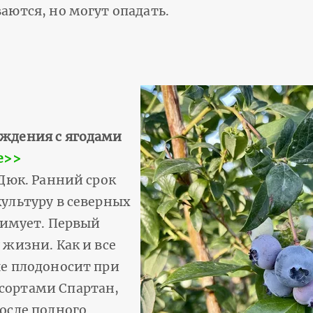
аются, но могут опадать.
ождения с ягодами
е>>
 Дюк. Ранний срок
ультуру в северных
 зимует. Первый
 жизни. Как и все
ше плодоносит при
сортами Спартан,
осле полного