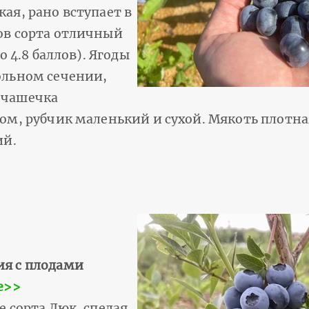
ая, рано вступает в
ов сорта отличный
о 4.8 баллов). Ягоды
ольном сечении,
 чашечка
том, рубчик маленький и сухой. Мякоть плотн
ий.
ия с плодами
е>>
е сорта Дюк, спелая