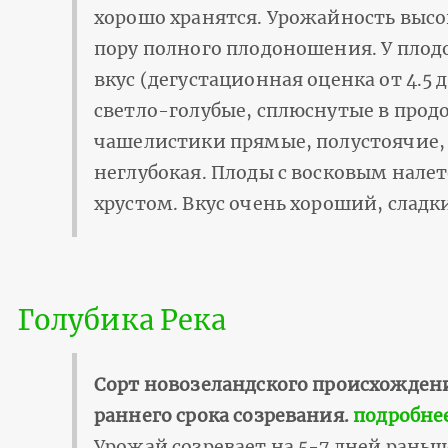
хорошо хранятся. Урожайность высок
пору полного плодоношения. У плод
вкус (дегустационная оценка от 4.5 д
светло-голубые, сплюснутые в прод
чашелистики прямые, полустоячие,
неглубокая. Плоды с восковым нале
хрустом. Вкус очень хороший, сладк
Голубика Река
Сорт новозеландского происхожден
раннего срока созревания.
подробне
Урожай созревает на 5-7 дней раньш