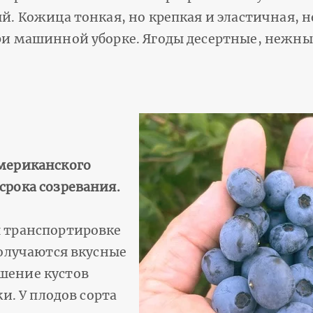
й. Кожица тонкая, но крепкая и эластичная, н
ри машинной уборке. Ягоды десертные, нежные
американского
срока созревания.
я транспортировке
получаются вкусные
шение кустов
ки. У плодов сорта