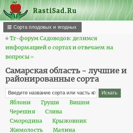
RastiSad.Ru
Сорта плодовых и ягодных
⎆
Тг-форум Садоводов: делимся
информацией о сортах и отвечаем на
вопросы ≫
Самарская область - лучшие и
районированные сорта
Яблони
Груши
Вишни
Черешня
Слива
Смородина
Крыжовник
Жимолость
Малина