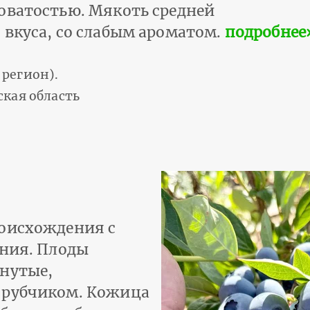
оватостью. Мякоть средней
 вкуса, со слабым ароматом.
подробнее›
регион).
ская область
роисхождения с
ания. Плоды
снутые,
 рубчиком. Кожица