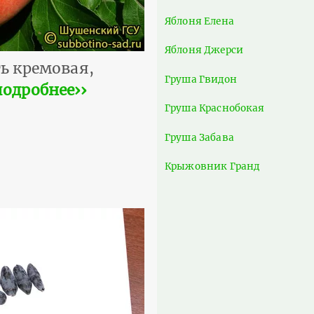
Яблоня Елена
Яблоня Джерси
ь кремовая,
Груша Гвидон
подробнее››
Груша Краснобокая
Груша Забава
Крыжовник Гранд