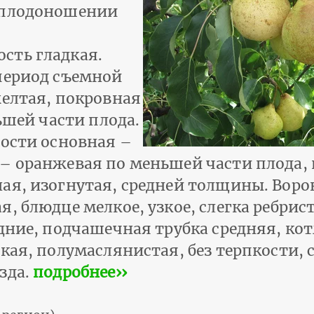
 плодоношении
сть гладкая.
период съемной
желтая, покровная
ьшей части плода.
лости основная –
 – оранжевая по меньшей части плода
ая, изогнутая, средней толщины. Воро
, блюдце мелкое, узкое, слегка ребрист
едние, подчашечная трубка средняя, ко
дкая, полумаслянистая, без терпкости,
зда.
подробнее››