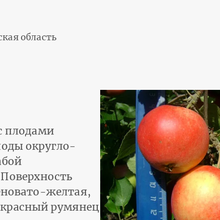
ская область
 с плодами
лоды округло-
абой
 Поверхность
леновато-желтая,
-красный румянец