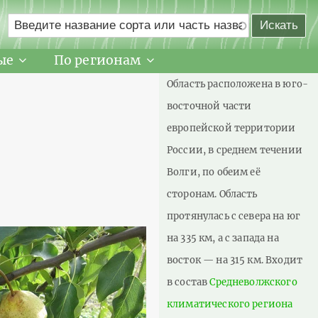
ые
По регионам
Область расположена в юго-
восточной части
европейской территории
России, в среднем течении
Волги, по обеим её
сторонам. Область
протянулась с севера на юг
на 335 км, а с запада на
восток — на 315 км. Входит
в состав
Средневолжского
климатического региона