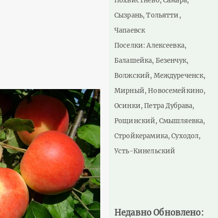
Похвистнево, Самара,
Сызрань, Тольятти,
Чапаевск
Поселки: Алексеевка,
Балашейка, Безенчук,
Волжский, Междуреченск,
Мирный, Новосемейкино,
Осинки, Петра Дубрава,
Рощинский, Смышляевка,
Стройкерамика, Суходол,
Усть-Кинельский
Недавно Обновлено: