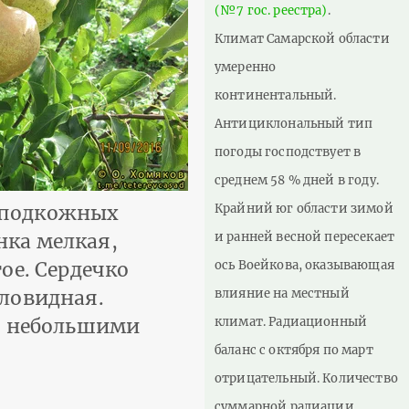
(№7 гос. реестра)
.
Климат Самарской области
умеренно
континентальный.
Антициклональный тип
погоды господствует в
среднем 58 % дней в году.
Крайний юг области зимой
, подкожных
и ранней весной пересекает
нка мелкая,
ось Воейкова, оказывающая
ое. Сердечко
влияние на местный
тловидная.
климат. Радиационный
 с небольшими
баланс с октября по март
отрицательный. Количество
суммарной радиации