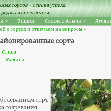
ных сортов - основа успеха.
 родятся апельсинки.
ни
Вишни
Сливы и Алычи
Ягодн
 о сортах и отвечаем на вопросы ≫
 районированные сорта
Слива
Малина
аболеваниям сорт
а созревания.