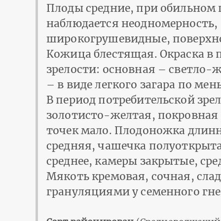
Плоды средние, при обильном
наблюдается неодномерность,
широкогрушевидные, поверхно
Кожица блестящая. Окраска в 
зрелости: основная – светло-
– в виде легкого загара по мен
В период потребительской зре
золотисто-желтая, покровная
точек мало. Плодоножка длинн
средняя, чашечка полуоткрытая
среднее, камеры закрытые, ср
Мякоть кремовая, сочная, сла
грануляциями у семенного гне