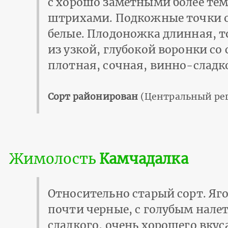
с хорошо заметными более те
штрихами. Подкожные точки о
белые. Плодоножка длинная, т
из узкой, глубокой воронки с
плотная, сочная, винно-сладк
Сорт районирован
(Центральный рег
Жимолость
Камчадалка
Относительно старый сорт. Яг
почти черные, с голубым нале
сладкого, очень хорошего вкус