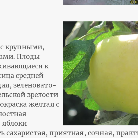
 с крупными,
ами. Плоды
уживающиеся к
жица средней
ая, зеленовато-
ельской зрелости
окраска желтая с
ностная
и яблоки
 сахаристая, приятная, сочная, практ