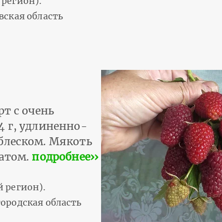
регион).
вская область
т с очень
4 г, удлиненно-
блеском. Мякоть
матом.
подробнее››
 регион).
ородская область