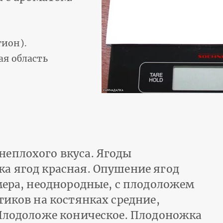
ион).
ая область
еплохого вкуса. Ягоды
а ягод красная. Опушение ягод
мера, неоднородные, с плодоложем
тиков на костянках средние,
 Плодоложе коническое. Плодоножка