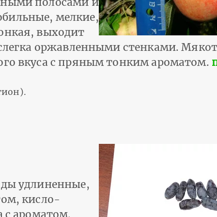
мными полосами и
бильные, мелкие,
онкая, выходит
о слегка оржавленными стенками. Мякот
ого вкуса с пряным тонким ароматом.
ион).
оды удлиненные,
том, кисло-
а с ароматом.