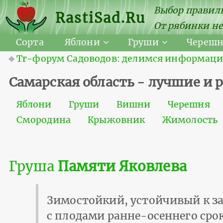
Выбор правиль
RastiSad.Ru
От рябинки не
Сорта
Яблони
Груши
Череш
⎆
Тг-форум Садоводов: делимся информацией
Самарская область - лучшие и
Яблони
Груши
Вишни
Черешня
Смородина
Крыжовник
Жимолость
Груша
Памяти Яковлева
Зимостойкий, устойчивый к з
с плодами ранне-осеннего срок