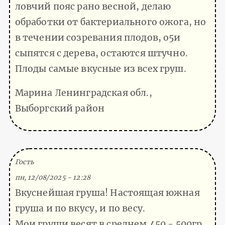
ловчий пояс рано весной, делаю
обработки от бактериального ожога, но
в течении созревания плодов, о5и
сыпятся с дерева, остаются штучно.
Плоды самые вкусные из всех груш.
Марина Ленинградская обл.,
Выборгский район
(Тема не указана)
Гость
пн, 12/08/2025 - 12:28
Вкуснейшая груша! Настоящая южная
груша и по вкусу, и по весу.
Мои груши весят в среднем 450 - 500гр.