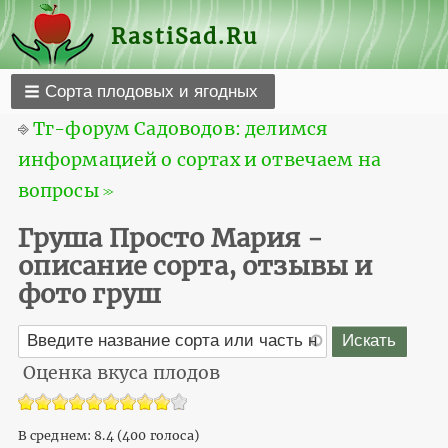
RastiSad.Ru
Сорта плодовых и ягодных
⎆
Тг-форум Садоводов: делимся
информацией о сортах и отвечаем на
вопросы ≫
Груша Просто Мария -
описание сорта, отзывы и
фото груш
Оценка вкуса плодов
В среднем:
8.4
(
400
голоса)