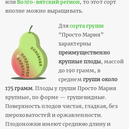
или
Волго-вятский регион
, то этот сорт
вполне можно выращивать.
Для
сорта груши
“Просто Мария”
характерны
преимущественно
крупные плоды
, массой
до 190 грамм, в
среднем
груши около
175 грамм
. Плоды у груши Просто Мария
крупные, по форме — грушевидные.
Поверхность плодов чистая, гладкая, без
шероховатостей и оржавленности.
Плодоножки имеют среднюю длину и