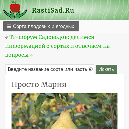
RastiSad.Ru
Сорта плодовых и ягодных
⎆
Тг-форум Садоводов: делимся
информацией о сортах и отвечаем на
вопросы ≫
Просто Мария