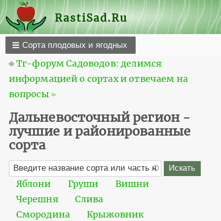
RastiSad.Ru
Сорта плодовых и ягодных
⎆
Тг-форум Садоводов: делимся
информацией о сортах и отвечаем на
вопросы ≫
Дальневосточный регион -
лучшие и районированные
сорта
Яблони
Груши
Вишни
Черешня
Слива
Смородина
Крыжовник