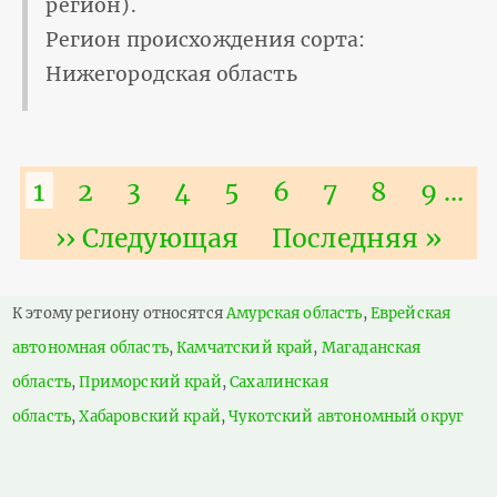
регион).
Регион происхождения сорта:
Нижегородская область
Нумерация
Текущая
1
Страница
2
Страница
3
Страница
4
Страница
5
Страница
6
Страница
7
Страниц
8
Стра
9
…
страниц
страница
Следующая
›› Следующая
Последняя
Последняя »
страница
страница
К этому региону относятся
Амурская область
,
Еврейская
автономная область
,
Камчатский край
,
Магаданская
область
,
Приморский край
,
Сахалинская
область
,
Хабаровский край
,
Чукотский автономный округ