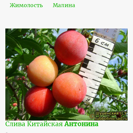
Жимолость
Малина
Слива Китайская
Антонина