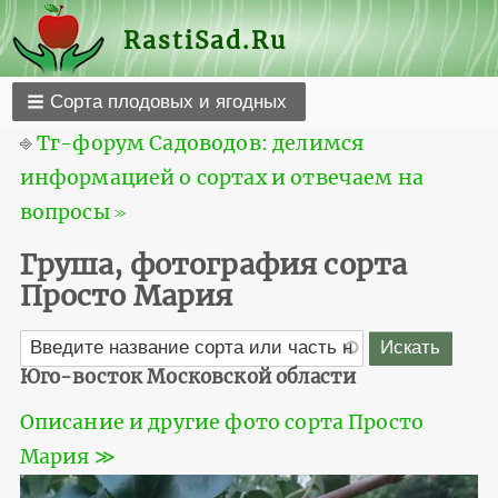
RastiSad.Ru
Сорта плодовых и ягодных
⎆
Тг-форум Садоводов: делимся
информацией о сортах и отвечаем на
вопросы ≫
Груша, фотография сорта
Просто Мария
Юго-восток Московской области
Описание и другие фото сорта Просто
Мария ≫