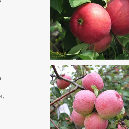
в
В
а
я,