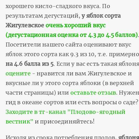
хорошего кисло-сладкого вкуса. По
результатам дегустаций,
у яблок сорта
Жигулевское
очень хороший вкус
(дегустационная оценка от 4.3 до 4.5 баллов)
Посетители нашего сайта оценивают вкус
яблок этого сорта как 9.3 из 10, т.е. примерн
на 4.6 балла из 5
. Если у вас есть такая яблоня
оцените
- нравится ли вам Жигулевское и
вкусные ли у этого сорта яблоки (в верхней
части страницы) или
оставьте отзыв
. Нуже
гид в океане сортов или есть вопросы о саде?
Заходите в тг-канал "Плодово-ягодный
вестник"
и присоединяйтесь!
Исходя из срока потребления плодов,
яблон