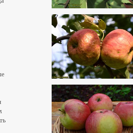
да
ые
я
м
ть