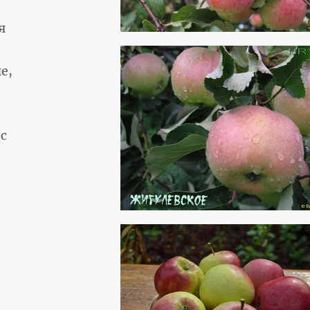
я
е,
с