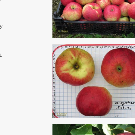
х
У
)
.