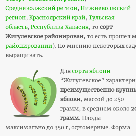
Средневолжский регион
,
Нижневолжский
регион
,
Красноярский край
,
Тульская
область
,
Республика Хакасия
, то
сорт
Жигулевское районирован
, то есть прошел
районировании
). По мнению некоторых садо
выращивать.
Для
сорта яблони
“Жигулевское” характер
преимущественно крупн
яблоки
, массой до 250
грамм, в среднем около
2
грамм
. Плоды
максимально до 350 г, одномерные. Форма