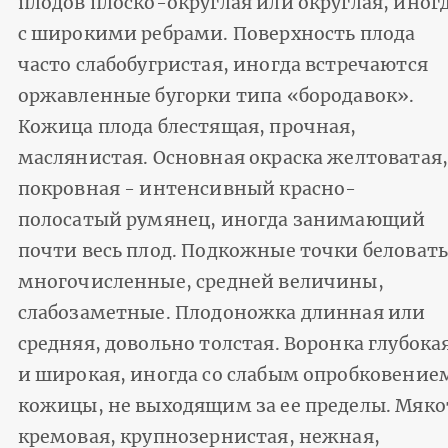
плодов плоско-округлая или округлая, иног
с широкими ребрами. Поверхность плода
часто слабобугристая, иногда встречаются
оржавленные бугорки типа «бородавок».
Кожица плода блестящая, прочная,
маслянистая. Основная окраска желтоватая,
покровная - интенсивный красно-
полосатый румянец, иногда занимающий
почти весь плод. Подкожные точки беловат
многочисленные, средней величины,
слабозаметные. Плодоножка длинная или
средняя, довольно толстая. Воронка глубока
и широкая, иногда со слабым опробковение
кожицы, не выходящим за ее пределы. Мяко
кремовая, крупнозернистая, нежная,