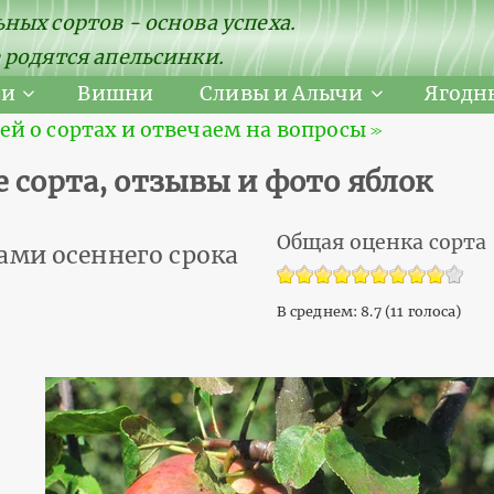
ных сортов - основа успеха.
 родятся апельсинки.
ни
Вишни
Сливы и Алычи
Ягодн
 о сортах и отвечаем на вопросы ≫
 сорта, отзывы и фото яблок
Общая оценка сорта
ами осеннего срока
В среднем:
8.7
(
11
голоса)