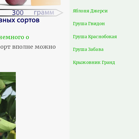
Яблоня Джерси
Груша Гвидон
немного о
Груша Краснобокая
 сорт вполне можно
Груша Забава
Крыжовник Гранд