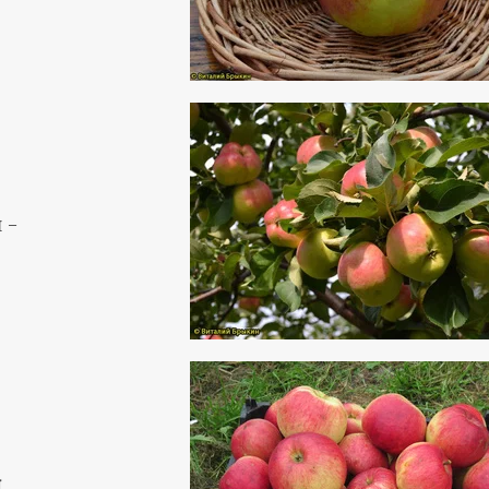
.
о
 -
н
я