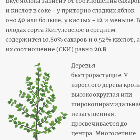
Вкус яблока зависит от соотношения сахаро
и кислот в соке - у приторно сладких яблок
оно
40
или больше, у кислых -
12
и меньше. 
плодах сорта Жигулевское в среднем
содержится 10.80% сахаров и 0.52% кислот, а
их соотношение (СКИ) равно
20.8
Деревья
быстрорастущие. У
взрослого дерева крон
высокоокруглая или
широкопирамидальна
незагущенная,
просвечивается до
центра. Многолетние