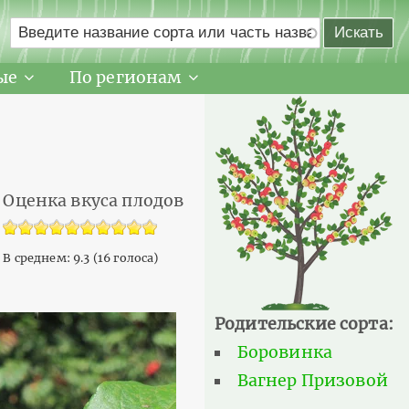
ые
По регионам
Оценка вкуса плодов
В среднем:
9.3
(
16
голоса)
Родительские сорта:
Боровинка
Вагнер Призовой