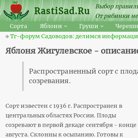
Выбор правиль
RastiSad.Ru
От рябинки не
Сорта
Яблони
Груши
Череш
⎆
Тг-форум Садоводов: делимся информацией
Яблоня Жигулевское - описание
Распространенный сорт с плод
созревания.
Сорт известен с 1936 г. Распространен в
центральных областях России. Плоды
созревают в первой декаде сентября - конце
августа. Склонны к осыпанию. Готовы к