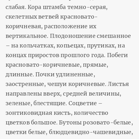
слабая. Кора штамба темно-серая,
скелетных ветвей красновато-
коричневая, расположение их
вертикальное. Плодоношение сме­шанное
– на кольчатках, копьецах, прутиках, на
концах приростов прош­лого года. Побеги
красновато-коричневые, прямые,
длинные. Почки удлиненные,
заостренные, чешуи коричневые. Листья
направлены вверх, средней величины,
зеленые, блестящие. Соцветие –
зонтиковидная кисть, количество
цветков большое. Буто­ны розовато-белые,
цветки белые, блюдцевидно-чашевидные,