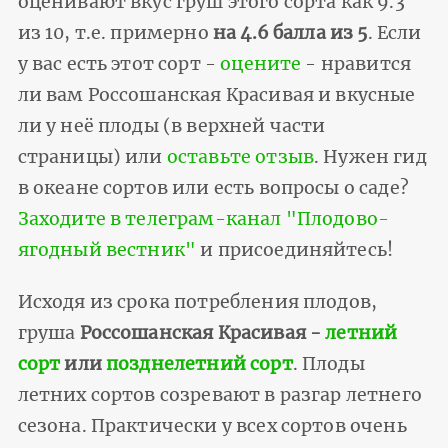
оценивают вкус груш этого сорта как 9.3
из 10, т.е. примерно
на 4.6 балла из 5
. Если
у вас есть этот сорт -
оцените
- нравится
ли вам Россошанская Красивая и вкусные
ли у неё плоды (в верхней части
страницы) или
оставьте отзыв
. Нужен гид
в океане сортов или есть вопросы о саде?
Заходите в телеграм-канал "Плодово-
ягодный вестник"
и присоединяйтесь!
Исходя из срока потребления плодов,
груша
Россошанская Красивая -
летний
сорт
или
позднелетний сорт
. Плоды
летних сортов созревают в разгар летнего
сезона. Практически у всех сортов очень