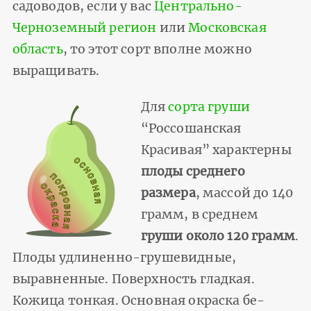
садоводов, если у вас
Центрально-
Черноземный регион
или
Московская
область
, то этот сорт вполне можно
выращивать.
Для
сорта груши
“Россошанская
Красивая” характерны
плоды среднего
размера
, массой до 140
грамм, в среднем
груши около 120 грамм
.
Плоды удлиненно-груше­видные,
выравненные. Поверхность гладкая.
Кожица тонкая. Основная окраска бе­