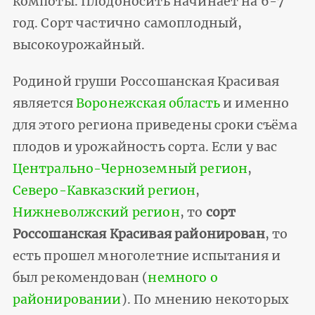
компо­ты. Плодоносить начинает на 6-7
год. Сорт частично самоплодный,
высокоурожайный.
Родиной груши Россошанская Красивая
является
Воронежская область
и именно
для этого региона приведены сроки съёма
плодов и урожайность сорта. Если у вас
Центрально-Черноземный регион
,
Северо-Кавказский регион
,
Нижневолжский регион
, то
сорт
Россошанская Красивая районирован
, то
есть прошел многолетние испытания и
был рекомендован (
немного о
районировании
). По мнению некоторых