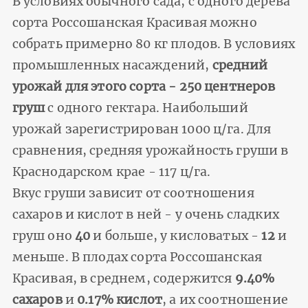
В условиях обычного сада, с одного дерева
сорта Россошанская Красивая можно
собрать примерно 80 кг плодов. В условиях
промышленных насаждений,
средний
урожай для этого сорта - 250 центнеров
груш
с одного гектара. Наибольший
урожай зарегистрирован 1000 ц/га. Для
сравнения, средняя урожайность груши в
Краснодарском крае - 117 ц/га.
Вкус груши зависит от соотношения
сахаров и кислот в ней - у очень сладких
груш оно
40
и больше, у кисловатых -
12
и
меньше. В плодах сорта Россошанская
Красивая, в среднем, содержится
9.40%
сахаров
и
0.17% кислот
, а их соотношение