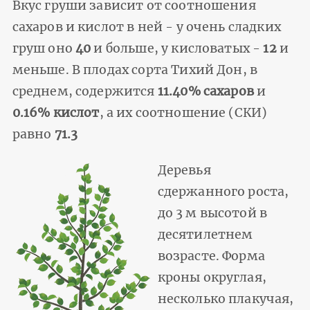
Вкус груши зависит от соотношения
сахаров и кислот в ней - у очень сладких
груш оно
40
и больше, у кисловатых -
12
и
меньше. В плодах сорта Тихий Дон, в
среднем, содержится
11.40% сахаров
и
0.16% кислот
, а их соотношение (СКИ)
равно
71.3
Деревья
сдержанного роста,
до 3 м высотой в
десятилетнем
возрас­те. Форма
кроны округлая,
несколько плакучая,