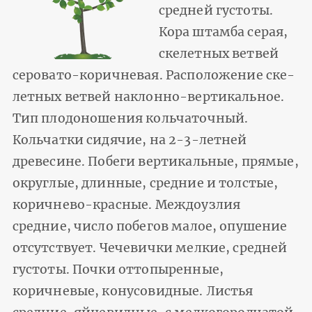
средней густоты.
Кора штамба серая,
скелетных ветвей
серовато-коричневая. Расположение ске­
летных ветвей наклонно-вертикальное.
Тип плодоношения кольчаточный.
Кольчатки сидячие, на 2-3-летней
древесине. Побеги вертикальные, пря­мые,
округлые, длинные, средние и толстые,
коричнево-красные. Междоуз­лия
средние, число побегов малое, опушение
отсутствует. Чечевички мел­кие, средней
густоты. Почки оттопыренные,
коричневые, конусовидные. Листья