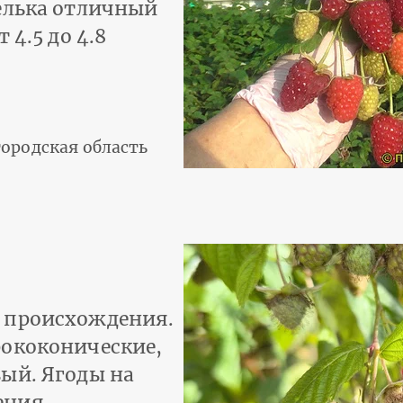
елька отличный
 4.5 до 4.8
ородская область
 происхождения.
рококонические,
ый. Ягоды на
ения