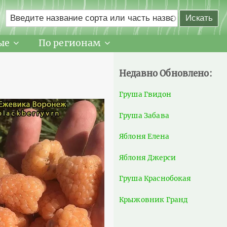
ые
По регионам
Недавно Обновлено:
Груша Гвидон
Груша Забава
Яблоня Елена
Яблоня Джерси
Груша Краснобокая
Крыжовник Гранд