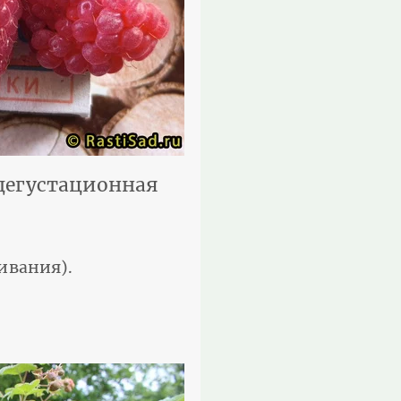
(дегустационная
ивания).