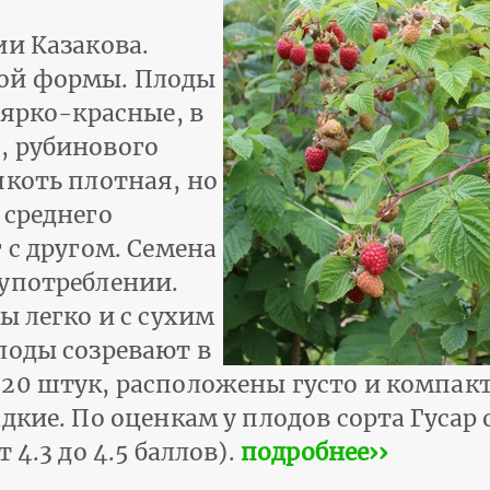
ии Казакова.
кой формы. Плоды
 ярко-красные, в
, рубинового
якоть плотная, но
 среднего
 с другом. Семена
употреблении.
ы легко и с сухим
лоды созревают в
20 штук, расположены густо и компак
дкие. По оценкам у плодов сорта Гусар
 4.3 до 4.5 баллов).
подробнее››