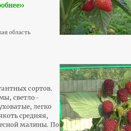
обнее››
ая область
тантных сортов.
мы, светло-
уховатые, легко
якоть средняя,
лесной малины. По