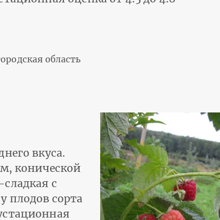
ородская область
него вкуса.
ом, конической
-сладкая с
у плодов сорта
устационная