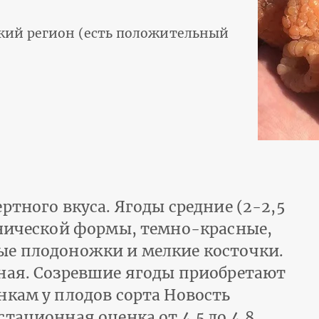
кий регион (есть положительный
ртного вкуса. Ягоды средние (2-2,5
онической формы, темно-красные,
ые плодоножки и мелкие косточки.
ная. Созревшие ягоды приобретают
нкам у плодов сорта Новость
тационная оценка от 4.5 до 4.8