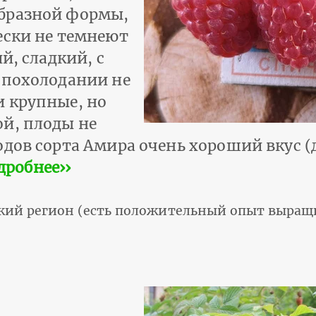
бразной формы,
ески не темнеют
й, сладкий, с
 похолодании не
 крупные, но
й, плоды не
одов сорта Амира очень хороший вкус 
дробнее››
кий регион (есть положительный опыт выращ