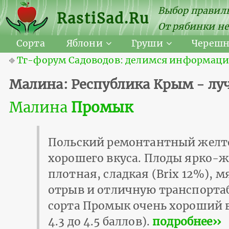
Выбор правиль
RastiSad.Ru
От рябинки не
Сорта
Яблони
Груши
Череш
⎆
Тг-форум Садоводов: делимся информацией
Малина: Республика Крым - лу
Малина
Промык
Польский ремонтантный желто
хорошего вкуса. Плоды ярко-же
плотная, сладкая (Brix 12%), 
отрыв и отличную транспортаб
сорта Промык очень хороший в
4.3 до 4.5 баллов).
подробнее››