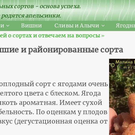
ных сортов - основа успеха.
 родятся апельсинки.
ни
Вишни
Сливы и Алычи
Ягодн
 о сортах и отвечаем на вопросы ≫
чшие и районированные сорта
плодный сорт с ягодами очень
лтого цвета с блеском. Ягода
мякоть ароматная. Имеет сухой
ельность. По оценкам у плодов
кус (дегустационная оценка от