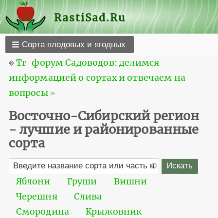
RastiSad.Ru
Сорта плодовых и ягодных
⎆
Тг-форум Садоводов: делимся
информацией о сортах и отвечаем на
вопросы ≫
Восточно-Сибирский регион
- лучшие и районированные
сорта
Яблони
Груши
Вишни
Черешня
Слива
Смородина
Крыжовник