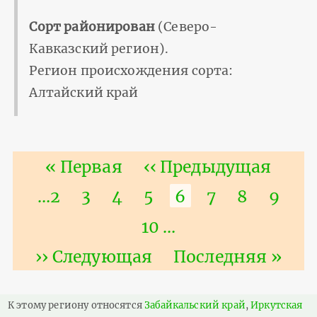
Сорт районирован
(Северо-
Кавказский регион).
Регион происхождения сорта:
Алтайский край
Нумерация
Первая
« Первая
Предыдущая
‹‹ Предыдущая
страниц
страница
страница
Страница
…
2
Страница
3
Страница
4
Страница
5
Текущая
6
Страница
7
Страниц
8
Стра
9
страница
Страница
10
…
Следующая
›› Следующая
Последняя
Последняя »
страница
страница
К этому региону относятся
Забайкальский край
,
Иркутская