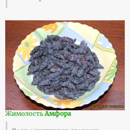
Жимолость
Амфора