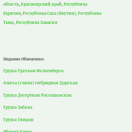
область
,
Красноярский край
,
Республика
Бурятия
,
Республика Саха (Якутия)
,
Республика
Тыва
,
Республика Хакасия
Недавно Обновлено:
Груша Удачная Фалкенберга
Алыча (слива) гибридная Царская
Груша Десертная Россошанская
Груша Забава
Груша Гвидон
Яблоня Елена