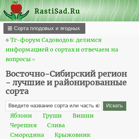
RastiSad.Ru
Сорта плодовых и ягодных
⎆
Тг-форум Садоводов: делимся
информацией о сортах и отвечаем на
вопросы ≫
Восточно-Сибирский регион
- лучшие и районированные
сорта
Яблони
Груши
Вишни
Черешня
Слива
Смородина
Крыжовник