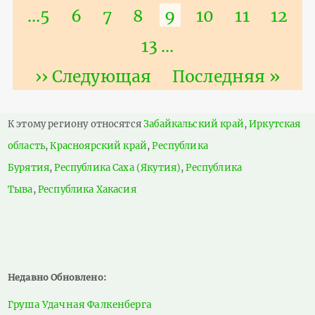
страница
страница
Страница
…
5
Страница
6
Страница
7
Страница
8
Текущая
9
Страница
10
Страниц
11
Стра
12
страница
Страница
13
…
Следующая
›› Следующая
Последняя
Последняя »
страница
страница
К этому региону относятся
Забайкальский край
,
Иркутская
область
,
Красноярский край
,
Республика
Бурятия
,
Республика Саха (Якутия)
,
Республика
Тыва
,
Республика Хакасия
Недавно Обновлено:
Груша Удачная Фалкенберга