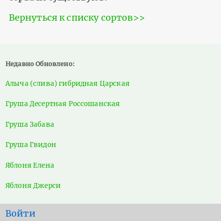
Вернуться к списку сортов>>
Недавно Обновлено:
Алыча (слива) гибридная Царская
Груша Десертная Россошанская
Груша Забава
Груша Гвидон
Яблоня Елена
Яблоня Джерси
User
Войти