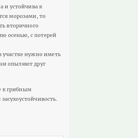
а и устойчива к
тся морозами, то
ть вторичного
ию осенью, с потерей
 участке нужно иметь
они опыляют друг
е к грибным
 засухоустойчивость.