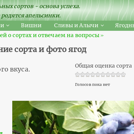
ных сортов - основа успеха.
 родятся апельсинки.
ни
Вишни
Сливы и Алычи
Ягодн
 о сортах и отвечаем на вопросы ≫
ие сорта и фото ягод
Общая оценка сорта
го вкуса.
Голосов пока нет
я