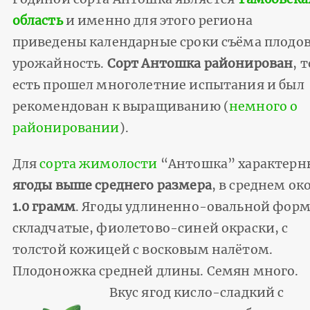
область
и именно для этого региона
приведены календарные сроки съёма плодов
урожайность.
Сорт Антошка районирован
, т
есть прошел многолетние испытания и был
рекомендован к выращиванию (
немного о
районировании
).
Для
сорта жимолости
“Антошка” характерн
ягоды выше среднего размера
, в среднем ок
1.0 грамм
. Ягоды удлиненно-овальной фор
складчатые, фиолетово-синей окраски, с
толстой кожицей с восковым налётом.
Плодоножка средней длины. Семян много.
Вкус ягод кисло-сладкий с