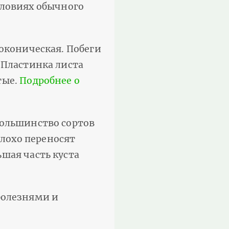
словиях обычного
ноконическая. Побеги
 Пластинка листа
тые.
Подробнее о
Большинство сортов
лохо переносят
шая часть куста
болезнями и