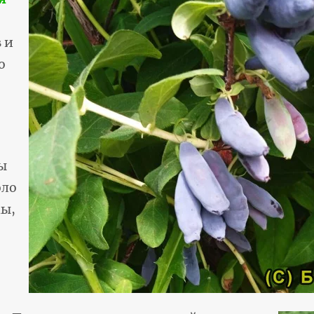
 и
о
ы
оло
мы,