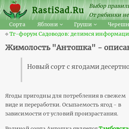
Выбор правиль
RastiSad.Ru
От рябинки не
Сорта
Яблони
Груши
Череш
⎆
Тг-форум Садоводов: делимся информацией
Жимолость "Антошка" - описан
Новый сорт с ягодами десертно
Ягоды пригодны для потребления в свежем
виде и переработки. Осыпаемость ягод - в
зависимости от условий произрастания.
Родиной сорта Антошка является
Тамбовска