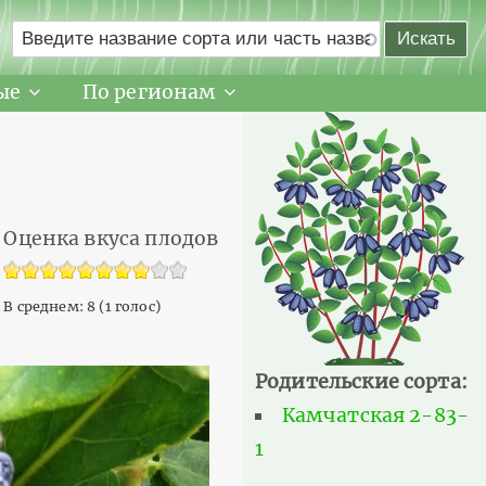
ые
По регионам
Оценка вкуса плодов
В среднем:
8
(
1
голос)
Родительские сорта:
Камчатская 2-83-
1