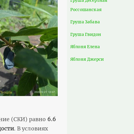
Груша Десертная
Россошанская
Груша Забава
Груша Гвидон
Яблоня Елена
Яблоня Джерси
ение (СКИ) равно
6.6
дости
. В условиях