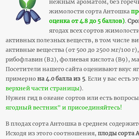
нежным ароматом, без горечи.
жимолости сорта Антошка
пр
оценка от 4.8 до 5 баллов)
.
Сро
ягодах всех сортов жимолост
активных полезных веществ, в том числе вита
активные вещества (от 500 до 2500 мг/100 г)
рибофлавин (В2), фолиевая кислота (В9), 
Посетители нашего сайта оценивают вкус ягод
примерно
на 4.0 балла из 5
. Если у вас есть 
верхней части страницы
).
Нужен гид в океане сортов или есть вопросы
ягодный вестник" и присоединяйтесь!
В плодах сорта Антошка в среднем содержитс
Исходя из этого соотношения,
плоды сорта 