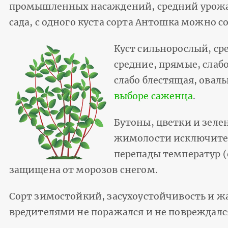
промышленных насаждений, средний урожай 
сада, с одного куста сорта Антошка можно с
Куст сильнорослый, ср
средние, прямые, слаб
слабо блестящая, овал
выборе саженца
.
Бутоны, цветки и зеле
жимолости исключител
перепады температур (
защищена от морозов снегом.
Сорт зимостойкий, засухоустойчивость и ж
вредителями не поражался и не повреждалс