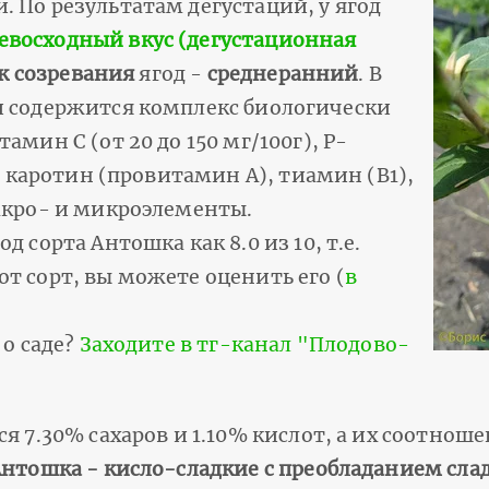
 По результатам дегустаций, у ягод
евосходный вкус (дегустационная
к созревания
ягод -
среднеранний
. В
и содержится комплекс биологически
мин С (от 20 до 150 мг/100г), Р-
, каротин (провитамин А), тиамин (В1),
макро- и микроэлементы.
 сорта Антошка как 8.0 из 10, т.е.
этот сорт, вы можете оценить его (
в
 о саде?
Заходите в тг-канал "Плодово-
я 7.30% сахаров и 1.10% кислот, а их соотнош
Антошка - кисло-сладкие с преобладанием сла