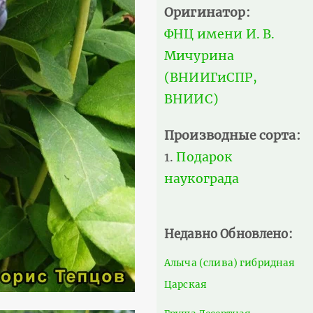
Оригинатор:
ФНЦ имени И. В.
Мичурина
(ВНИИГиСПР,
ВНИИС)
Производные сорта:
Подарок
наукограда
Недавно Обновлено:
Алыча (слива) гибридная
Царская