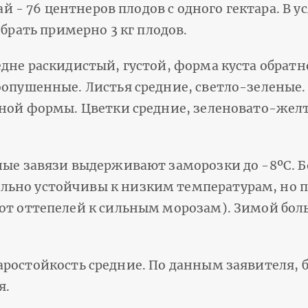
- 76 центнеров плодов с одного гектара. В у
обрать примерно 3 кг плодов.
едне раскидистый, густой, форма куста обрат
оопушенные. Листья средние, светло-зеленые.
ьной формы. Цветки средние, зеленовато-жел
ные завязи выдерживают заморозки до -8ºС. 
ьно устойчивы к низким температурам, но п
от оттепелей к сильным морозам). Зимой боль
аростойкость средние. По данным заявителя, 
я.