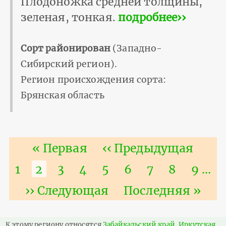
Плодоножка средней толщины,
зеленая, тонкая.
подробнее››
Сорт районирован
(Западно-
Сибирский регион).
Регион происхождения сорта:
Брянская область
Нумерация
Первая
« Первая
Предыдущая
‹‹ Предыдущая
страниц
страница
страница
Страница
1
Текущая
2
Страница
3
Страница
4
Страница
5
Страница
6
Страница
7
Страниц
8
Стра
9
…
страница
Следующая
›› Следующая
Последняя
Последняя »
страница
страница
К этому региону относятся
Забайкальский край
,
Иркутская