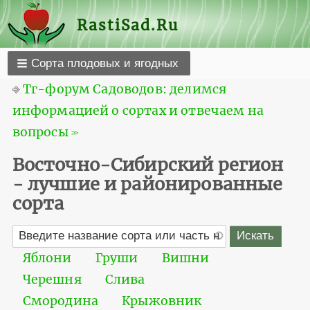
RastiSad.Ru
Сорта плодовых и ягодных
⎆
Тг-форум Садоводов: делимся
информацией о сортах и отвечаем на
вопросы ≫
Восточно-Сибирский регион
- лучшие и районированные
сорта
Яблони
Груши
Вишни
Черешня
Слива
Смородина
Крыжовник