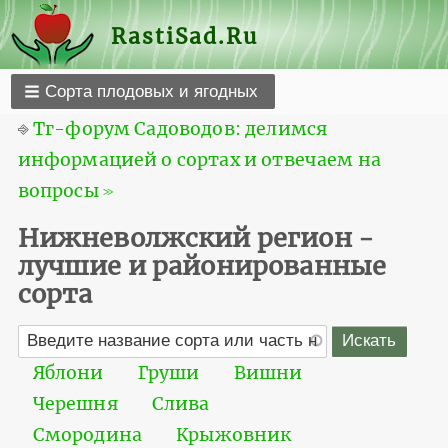
RastiSad.Ru
Сорта плодовых и ягодных
⎆
Тг-форум Садоводов: делимся
информацией о сортах и отвечаем на
вопросы ≫
Нижневолжский регион -
лучшие и районированные
сорта
Яблони
Груши
Вишни
Черешня
Слива
Смородина
Крыжовник