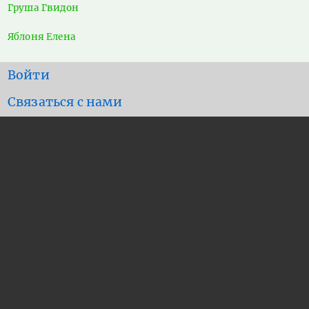
Груша Гвидон
Яблоня Елена
User
Войти
account
Footer
Связаться с нами
menu
menu