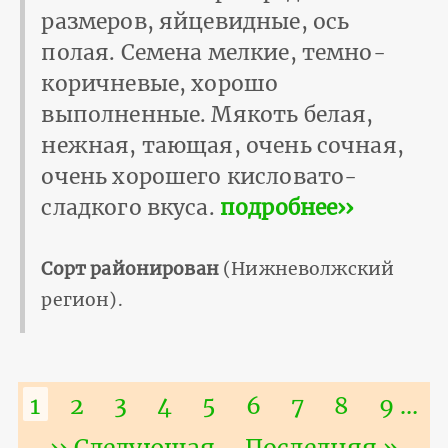
размеров, яйцевидные, ось
полая. Семена мелкие, темно-
коричневые, хорошо
выполненные. Мякоть белая,
нежная, тающая, очень сочная,
очень хорошего кисловато-
сладкого вкуса.
подробнее››
Сорт районирован
(Нижневолжский
регион).
Нумерация
Текущая
1
Страница
2
Страница
3
Страница
4
Страница
5
Страница
6
Страница
7
Страниц
8
Стра
9
…
страниц
страница
Следующая
›› Следующая
Последняя
Последняя »