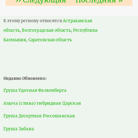
страница
страница
К этому региону относятся
Астраханская
область
,
Волгоградская область
,
Республика
Калмыкия
,
Саратовская область
Недавно Обновлено:
Груша Удачная Фалкенберга
Алыча (слива) гибридная Царская
Груша Десертная Россошанская
Груша Забава