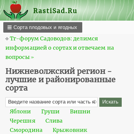
RastiSad.Ru
Сорта плодовых и ягодных
⎆
Тг-форум Садоводов: делимся
информацией о сортах и отвечаем на
вопросы ≫
Нижневолжский регион -
лучшие и районированные
сорта
Яблони
Груши
Вишни
Черешня
Слива
Смородина
Крыжовник