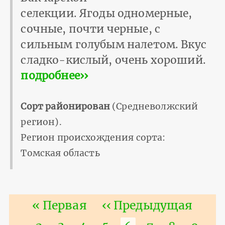
селекции. Ягоды одномерные,
сочные, почти черные, с
сильным голубым налетом. Вкус
сладко-кислый, очень хороший.
подробнее››
Сорт районирован
(Средневолжский
регион).
Регион происхождения сорта:
Томская область
Нумерация
Первая
« Первая
Предыдущая
‹‹ Предыдущая
страниц
страница
страница