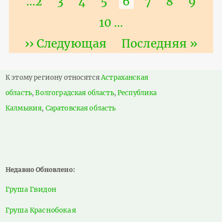
Страница
…
2
Страница
3
Страница
4
Страница
5
Текущая
6
Страница
7
Страниц
8
Стра
9
страница
Страница
10
…
Следующая
›› Следующая
Последняя
Последняя »
страница
страница
К этому региону относятся
Астраханская
область
,
Волгоградская область
,
Республика
Калмыкия
,
Саратовская область
Недавно Обновлено:
Груша Гвидон
Груша Краснобокая