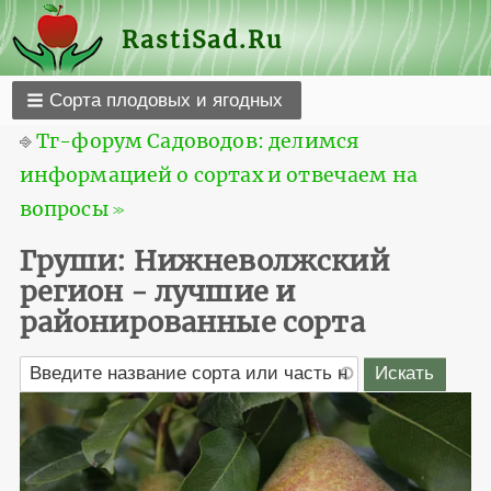
RastiSad.Ru
Сорта плодовых и ягодных
⎆
Тг-форум Садоводов: делимся
информацией о сортах и отвечаем на
вопросы ≫
Груши: Нижневолжский
регион - лучшие и
районированные сорта