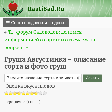
RastiSad.Ru
Сорта плодовых и ягодных
⎆
Тг-форум Садоводов: делимся
информацией о сортах и отвечаем на
вопросы ≫
Груша Августинка - описание
сорта и фото груш
Оценка вкуса плодов
В среднем:
8
(
1
голос)