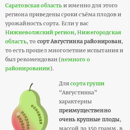
Саратовская область
и именно для этого
региона приведены сроки съёма плодов и
урожайность сорта. Если у вас
Нижневолжский регион
,
Нижегородская
область
, то
сорт Августинка районирован
,
то есть прошел многолетние испытания и
был рекомендован (
немного о
районировании
).
Для
сорта груши
“Августинка”
характерны
преимущественно
очень крупные плоды
,
массой до 350 грамм, в