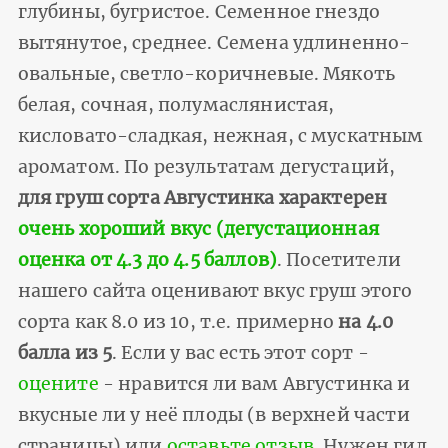
глубины, бугристое. Семенное гнездо
вытянутое, среднее. Семена удлиненно-
овальные, светло-коричневые. Мякоть
белая, сочная, полумаслянистая,
кисловато-сладкая, нежная, с мускатным
ароматом. По результатам дегустаций,
для груш сорта Августинка характерен
очень хороший вкус (дегустационная
оценка от 4.3 до 4.5 баллов)
. Посетители
нашего сайта оценивают вкус груш этого
сорта как 8.0 из 10, т.е. примерно
на 4.0
балла из 5
. Если у вас есть этот сорт -
оцените
- нравится ли вам Августинка и
вкусные ли у неё плоды (в верхней части
страницы) или
оставьте отзыв
. Нужен гид