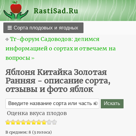
RastiSad.Ru
Сорта плодовых и ягодных
⎆
Тг-форум Садоводов: делимся
информацией о сортах и отвечаем на
вопросы ≫
Яблоня Китайка Золотая
Ранняя - описание сорта,
отзывы и фото яблок
Оценка вкуса плодов
В среднем:
8
(
3
голоса)