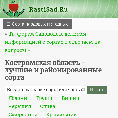
RastiSad.Ru
Сорта плодовых и ягодных
⎆
Тг-форум Садоводов: делимся
информацией о сортах и отвечаем на
вопросы ≫
Костромская область -
лучшие и районированные
сорта
Яблони
Груши
Вишни
Черешня
Слива
Смородина
Крыжовник