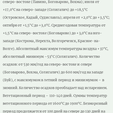
северо-востоке (Павино, Боговарово, Вохма); июля от
+17,0°С на северо-западе (Солигалич) до +18,5°С
(Островское, Кадый, Судиславль); апреля от +2,0°С до +3,5°С;
октября от +1,5°С до +3,0°С. Среднегодовая температура от
+1,5°С на северо-востоке (Боговарово) до +3,0°С на юго-
западе (Кострома, Нерехта, Волгореченск, Красное-на-
Волге). Абсолютный максимум температуры воздуха +37°С,
абсолютный минимум –53°С (Солигалич). Количество
осадков: от 530 мм/год на северо-востоке и севере
(Боговарово, Вохма, Солигалич) до 600 мм/год на западе
(Буй), с максимумом в летний период и минимумом – в
зимний. Количество осадков преобладает над испарением.
Вегетационный период – 110-140 дней. Суммы температур
вегетационного периода от 1600°С до 1900°С. Безморозный
период продолжается от 100 дней на севере до 130 дней на