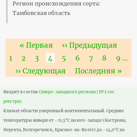
Регион происхождения сорта:
Тамбовская область
Нумерация
Первая
« Первая
Предыдущая
‹‹ Предыдущая
страниц
страница
страница
Страница
1
Страница
2
Страница
3
Текущая
4
Страница
5
Страница
6
Страница
7
Страниц
8
Стра
9
…
страница
Следующая
›› Следующая
Последняя
Последняя »
страница
страница
Входит в состав
Северо-западного региона (№2 гос.
реестра)
.
Климат области умеренный континентальный. Средние
температуры января от –11,5°С на юго-западе (Кострома,
Нерехта, Волгореченск, Красное-на-Волге) до –14,0°С на