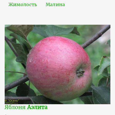
Жимолость
Малина
Яблоня
Аэлита