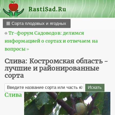
RastiSad.Ru
Сорта плодовых и ягодных
⎆
Тг-форум Садоводов: делимся
информацией о сортах и отвечаем на
вопросы ≫
Слива: Костромская область -
лучшие и районированные
сорта
Слива