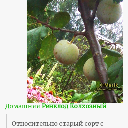
Домашняя
Ренклод Колхозный
Относительно старый сорт с