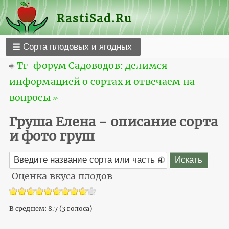
RastiSad.Ru
Сорта плодовых и ягодных
⎆
Тг-форум Садоводов: делимся
информацией о сортах и отвечаем на
вопросы ≫
Груша Елена - описание сорта
и фото груш
Оценка вкуса плодов
В среднем:
8.7
(
3
голоса)