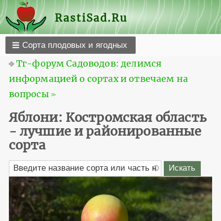
RastiSad.Ru
Сорта плодовых и ягодных
⎆
Тг-форум Садоводов: делимся
информацией о сортах и отвечаем на
вопросы ≫
Яблони: Костромская область
- лучшие и районированные
сорта