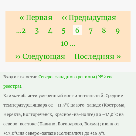
Нумерация
Первая
« Первая
Предыдущая
‹‹ Предыдущая
страниц
страница
страница
Страница
…
2
Страница
3
Страница
4
Страница
5
Текущая
6
Страница
7
Страниц
8
Стра
9
страница
Страница
10
…
Следующая
›› Следующая
Последняя
Последняя »
страница
страница
Входит в состав
Северо-западного региона (№2 гос.
реестра)
.
Климат области умеренный континентальный. Средние
температуры января от –11,5°С на юго-западе (Кострома,
Нерехта, Волгореченск, Красное-на-Волге) до –14,0°С на
северо-востоке (Павино, Боговарово, Вохма); июля от
+17,0°С на северо-западе (Солигалич) до +18,5°С