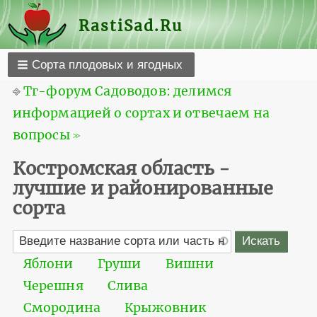
RastiSad.Ru
Сорта плодовых и ягодных
⎆
Тг-форум Садоводов: делимся
информацией о сортах и отвечаем на
вопросы ≫
Костромская область -
лучшие и районированные
сорта
Яблони
Груши
Вишни
Черешня
Слива
Смородина
Крыжовник