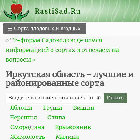
RastiSad.Ru
Сорта плодовых и ягодных
⎆
Тг-форум Садоводов: делимся
информацией о сортах и отвечаем на
вопросы ≫
Иркутская область - лучшие и
районированные сорта
Яблони
Груши
Вишни
Черешня
Слива
Смородина
Крыжовник
Жимолость
Малина