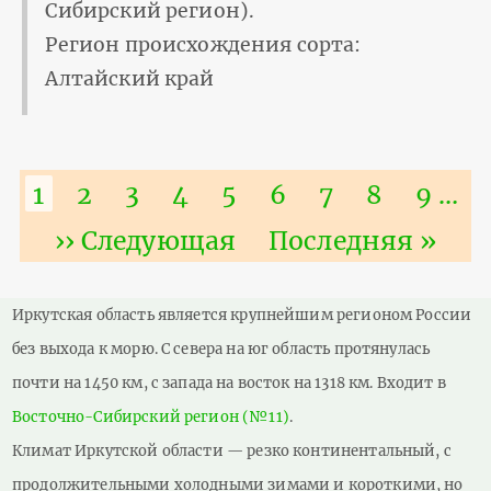
Сибирский регион).
Регион происхождения сорта:
Алтайский край
Нумерация
Текущая
1
Страница
2
Страница
3
Страница
4
Страница
5
Страница
6
Страница
7
Страниц
8
Стра
9
…
страниц
страница
Следующая
›› Следующая
Последняя
Последняя »
страница
страница
Иркутская область является крупнейшим регионом России
без выхода к морю. С севера на юг область протянулась
почти на 1450 км, с запада на восток на 1318 км. Входит в
Восточно-Сибирский регион (№11)
.
Климат Иркутской области — резко континентальный, с
продолжительными холодными зимами и короткими, но