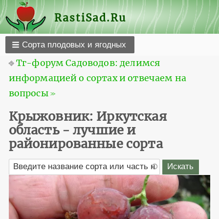
RastiSad.Ru
Сорта плодовых и ягодных
⎆
Тг-форум Садоводов: делимся
информацией о сортах и отвечаем на
вопросы ≫
Крыжовник: Иркутская
область - лучшие и
районированные сорта