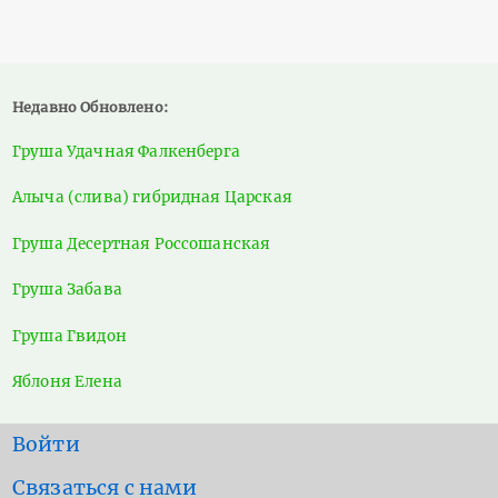
Недавно Обновлено:
Груша Удачная Фалкенберга
Алыча (слива) гибридная Царская
Груша Десертная Россошанская
Груша Забава
Груша Гвидон
Яблоня Елена
User
Войти
account
Footer
Связаться с нами