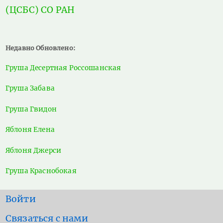
(ЦСБС) СО РАН
Недавно Обновлено:
Груша Десертная Россошанская
Груша Забава
Груша Гвидон
Яблоня Елена
Яблоня Джерси
Груша Краснобокая
User
Войти
account
Footer
Связаться с нами