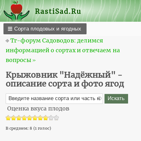
RastiSad.Ru
Сорта плодовых и ягодных
⎆
Тг-форум Садоводов: делимся
информацией о сортах и отвечаем на
вопросы ≫
Крыжовник "Надёжный" -
описание сорта и фото ягод
Оценка вкуса плодов
В среднем:
8
(
1
голос)