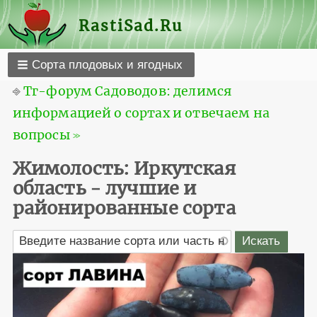
RastiSad.Ru
Сорта плодовых и ягодных
⎆
Тг-форум Садоводов: делимся
информацией о сортах и отвечаем на
вопросы ≫
Жимолость: Иркутская
область - лучшие и
районированные сорта