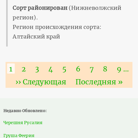
Сорт районирован
(Нижневолжский
регион).
Регион происхождения сорта:
Алтайский край
Нумерация
Текущая
1
Страница
2
Страница
3
Страница
4
Страница
5
Страница
6
Страница
7
Страниц
8
Стра
9
…
страниц
страница
Следующая
›› Следующая
Последняя
Последняя »
страница
страница
Недавно Обновлено:
Черешня Русалия
Груша Феерия