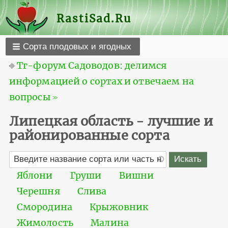
RastiSad.Ru
Сорта плодовых и ягодных
⎆
Тг-форум Садоводов: делимся
информацией о сортах и отвечаем на
вопросы ≫
Липецкая область - лучшие и
районированные сорта
Яблони
Груши
Вишни
Черешня
Слива
Смородина
Крыжовник
Жимолость
Малина