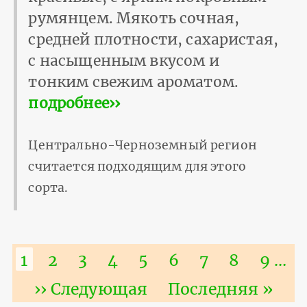
румянцем. Мякоть сочная,
средней плотности, сахаристая,
с насыщенным вкусом и
тонким свежим ароматом.
подробнее››
Центрально-Черноземный регион
считается подходящим для этого
сорта.
Нумерация
Текущая
1
Страница
2
Страница
3
Страница
4
Страница
5
Страница
6
Страница
7
Страниц
8
Стра
9
…
страниц
страница
Следующая
›› Следующая
Последняя
Последняя »