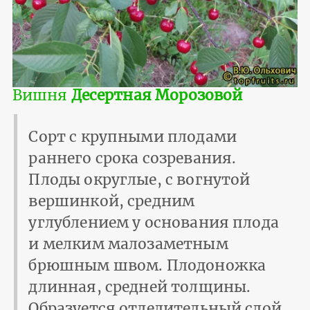
Вишня
Десертная Морозовой
Сорт с крупными плодами
раннего срока созревания.
Плоды округлые, с вогнутой
вершинкой, средним
углублением у основания плода
и мелким мало­заметным
брюшным швом. Плодоножка
длинная, средней толщины.
Образуется отделите­льный слой