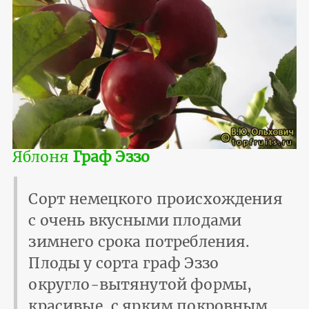
Яблоня
Граф Эззо
Сорт немецкого происхождения
с очень вкусными плодами
зимнего срока потребления.
Плоды у сорта граф Эззо
округло-вытянутой формы,
красивые, с ярким покровным