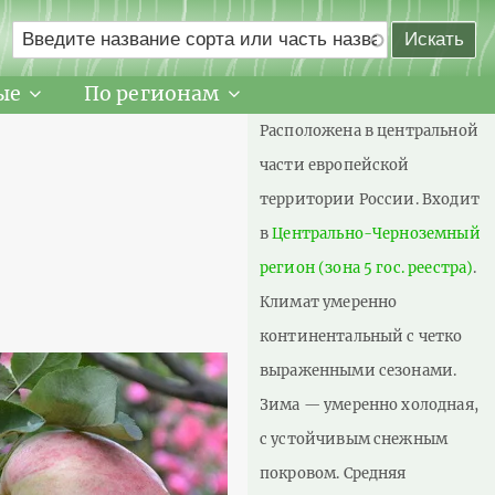
ые
По регионам
Расположена в центральной
части европейской
территории России. Входит
в
Центрально-Черноземный
регион (зона 5 гос. реестра)
.
Климат умеренно
континентальный с четко
выраженными сезонами.
Зима — умеренно холодная,
с устойчивым снежным
покровом. Средняя