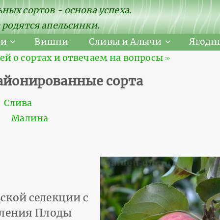
ных сортов - основа успеха.
 родятся апельсинки.
ни
Вишни
Сливы и Алычи
Ягодн
 о сортах и отвечаем на вопросы ≫
районированные сорта
Слива
Малина
ской селекции с
бления Плоды