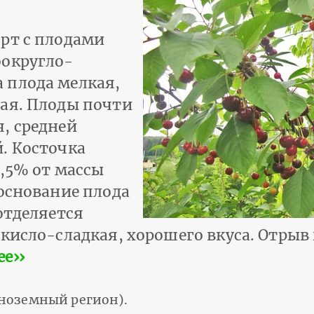
рт с плодами
оокругло-
 плода мелкая,
ая. Плоды почти
, средней
. Косточка
5,5% от массы
 основание плода
отделяется
кисло-сладкая, хорошего вкуса. Отрыв 
е››
ноземный регион).