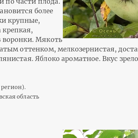
 по части плода.
ановится более
и крупные,
 крепкая,
з воронки. Мякоть
ватым оттенком, мелкозернистая, дост
лянистая. Яблоко ароматное. Вкус зрел
регион).
вская область