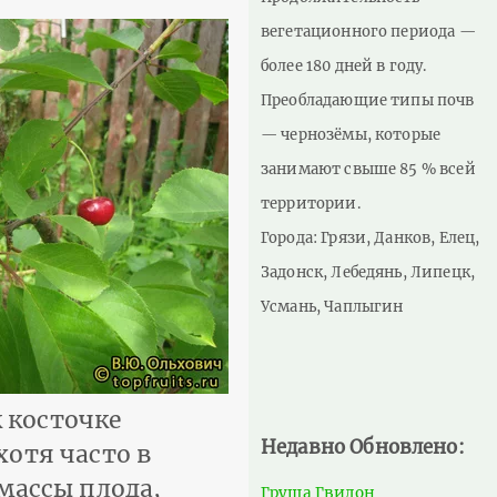
вегетационного периода —
более 180 дней в году.
Преобладающие типы почв
— чернозёмы, которые
занимают свыше 85 % всей
территории.
Города: Грязи, Данков, Елец,
Задонск, Лебедянь, Липецк,
Усмань, Чаплыгин
 косточке
Недавно Обновлено:
хотя часто в
 массы плода,
Груша Гвидон