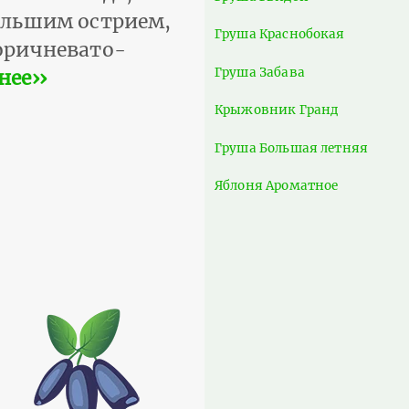
большим острием,
Груша Краснобокая
коричневато-
Груша Забава
нее››
Крыжовник Гранд
Груша Большая летняя
Яблоня Ароматное