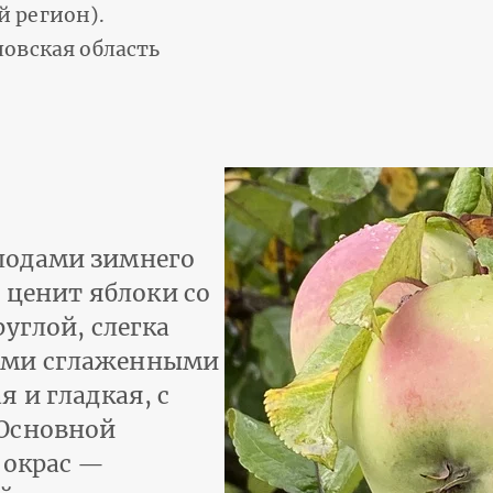
 регион).
овская область
лодами зимнего
о ценит яблоки со
углой, слегка
ими сглаженными
 и гладкая, с
 Основной
 окрас —