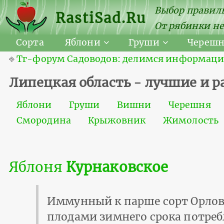
Выбор правиль
RastiSad.Ru
От рябинки не
Сорта
Яблони
Груши
Череш
⎆
Тг-форум Садоводов: делимся информацией
Липецкая область - лучшие и 
Яблони
Груши
Вишни
Черешня
Смородина
Крыжовник
Жимолость
Яблоня
Курнаковское
Иммунный к парше сорт Орлов
плодами зимнего срока потре