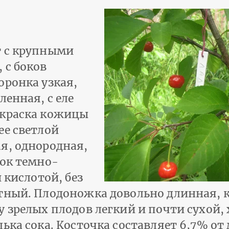
т с крупными
 с боков
оронка узкая,
ленная, с еле
Окраска кожицы
ее светлой
я, однородная,
сок темно-
 кислотой, без
тный. Плодоножка довольно длинная, к
 зрелых плодов легкий и почти сухой, 
ька сока. Косточка составляет 6,7% от