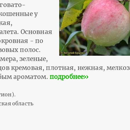
говато-
скошенные у
кая,
алета. Основная
окровная - по
зовых полос.
мера, зеленые,
ов кремовая, плотная, нежная, мелкоз
абым ароматом.
подробнее››
ион).
ская область