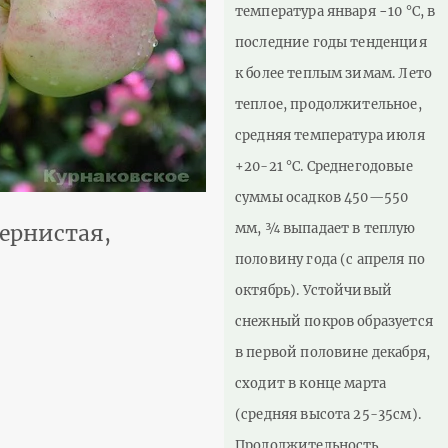
температура января −10 °C, в
последние годы тенденция
к более теплым зимам. Лето
теплое, продолжительное,
средняя температура июля
+20-21 °C. Среднегодовые
суммы осадков 450—550
мм, ¾ выпадает в теплую
ернистая,
половину года (с апреля по
октябрь). Устойчивый
снежный покров образуется
в первой половине декабря,
сходит в конце марта
(средняя высота 25-35см).
Продолжительность