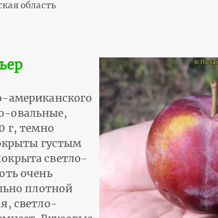
ская область
ьер
о-американского
о-овальные,
0 г, темно
покрыты густым
окрыта светло-
оть очень
ольно плотной
я, светло-