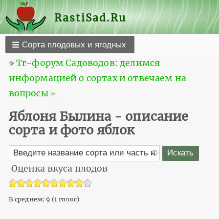
RastiSad.Ru
Сорта плодовых и ягодных
⎆
Тг-форум Садоводов: делимся
информацией о сортах и отвечаем на
вопросы ≫
Яблоня Былина - описание
сорта и фото яблок
Оценка вкуса плодов
В среднем:
9
(
1
голос)