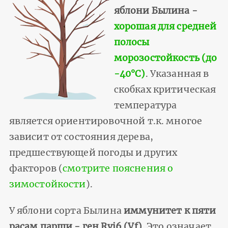
яблони Былина -
хорошая для средней
полосы
морозостойкость (до
-40°С)
. Указанная в
скобках критическая
температура
является ориентировочной т.к. многое
зависит от состояния дерева,
предшествующей погоды и других
факторов (
смотрите пояснения о
зимостойкости
).
У яблони сорта Былина
иммунитет к пяти
расам парши - ген Rvi6 (Vf)
. Это означает,