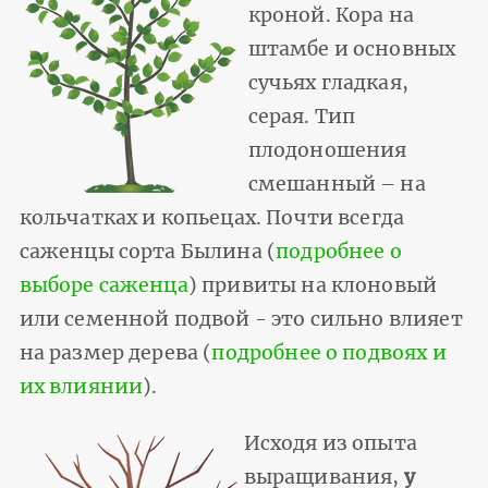
кроной. Кора на
штамбе и основных
сучьях гладкая,
серая. Тип
плодоношения
смешанный – на
кольчатках и копьецах. Почти всегда
саженцы сорта Былина (
подробнее о
выборе саженца
) привиты на клоновый
или семенной подвой - это сильно влияет
на размер дерева (
подробнее о подвоях и
их влиянии
).
Исходя из опыта
выращивания,
у