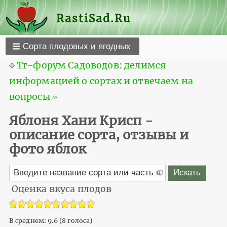
RastiSad.Ru
Сорта плодовых и ягодных
⎆
Тг-форум Садоводов: делимся
информацией о сортах и отвечаем на
вопросы ≫
Яблоня Хани Крисп -
описание сорта, отзывы и
фото яблок
Оценка вкуса плодов
В среднем:
9.6
(
8
голоса)