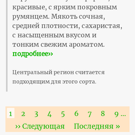
красивые, с ярким покровным
румянцем. Мякоть сочная,
средней плотности, сахаристая,
с насыщенным вкусом и
тонким свежим ароматом.
подробнее››
Центральный регион считается
подходящим для этого сорта.
Нумерация
Текущая
1
Страница
2
Страница
3
Страница
4
Страница
5
Страница
6
Страница
7
Страниц
8
Стра
9
…
страниц
страница
Следующая
›› Следующая
Последняя
Последняя »