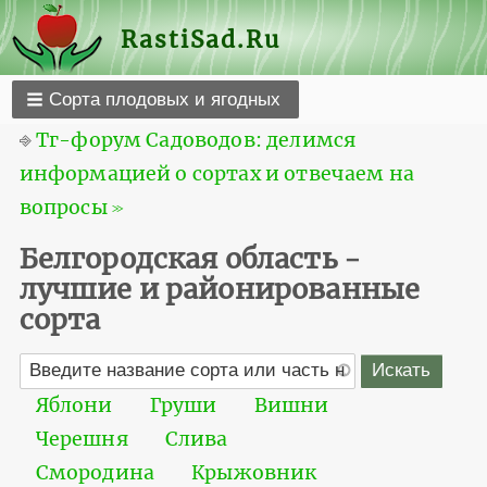
RastiSad.Ru
Сорта плодовых и ягодных
⎆
Тг-форум Садоводов: делимся
информацией о сортах и отвечаем на
вопросы ≫
Белгородская область -
лучшие и районированные
сорта
Яблони
Груши
Вишни
Черешня
Слива
Смородина
Крыжовник