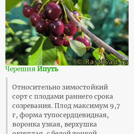
Черешня
Ипуть
Относительно зимостойкий
сорт с плодами раннего срока
созревания. Плод макси­мум 9,7
г, форма тупосердцевидная,
воронка узкая, верхушка
округлая, с белой точкой,