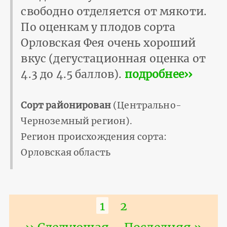
свободно отделяется от мякоти.
По оценкам у плодов сорта
Орловская Фея очень хороший
вкус (дегустационная оценка от
4.3 до 4.5 баллов).
подробнее››
Сорт районирован
(Центрально-
Черноземный регион).
Регион происхождения сорта:
Орловская область
Нумерация
Текущая
1
Страница
2
страниц
страница