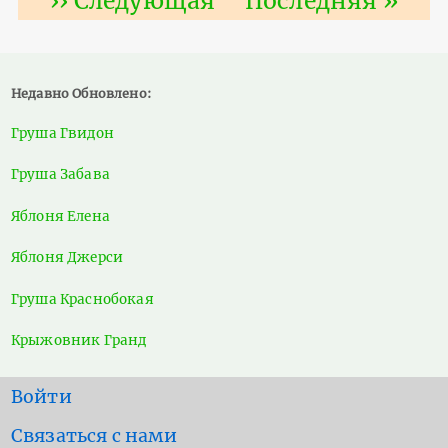
Следующая
›› Следующая
Последняя
Последняя »
страница
страница
Недавно Обновлено:
Груша Гвидон
Груша Забава
Яблоня Елена
Яблоня Джерси
Груша Краснобокая
Крыжовник Гранд
User
Войти
account
Footer
Связаться с нами