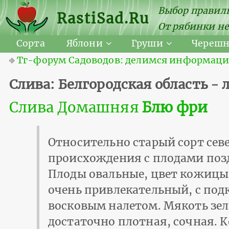
Выбор правиль
RastiSad.Ru
От рябинки не
Сорта
Яблони
Груши
Череш
⎆
Тг-форум Садоводов: делимся информацией
Слива: Белгородская область -
Слива Домашняя
Блю фри
Относительно старый сорт сев
происхождения с плодами позд
Плоды овальные, цвет кожицы
очень привлекательный, с по
восковым налетом. Мякоть зе
достаточно плотная, сочная. К