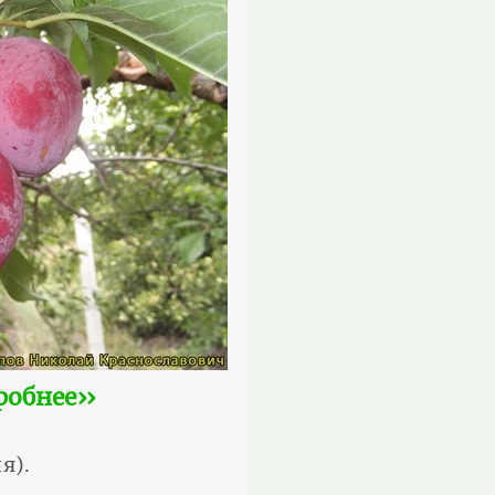
робнее››
я).