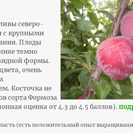
ливы северо-
я с крупными
вания. Плоды
нчике темно
евидной формы.
цвета, очень
м
м. Косточка не
ов сорта Формоза
нная оценка от 4.3 до 4.5 баллов).
под
бласть (есть положительный опыт выращивани