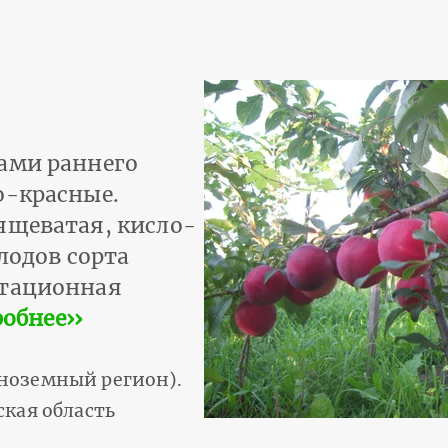
ами раннего
о-красные.
ящеватая, кисло-
лодов сорта
стационная
обнее››
ноземный регион).
ская область