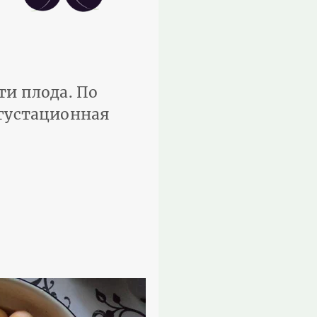
ти плода. По
егустационная