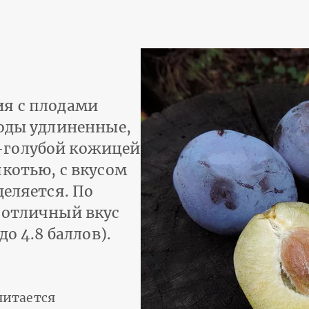
ия с плодами
лоды удлиненные,
-голубой кожицей
якотью, с вкусом
деляется. По
 отличный вкус
до 4.8 баллов).
читается