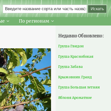
ые
По регионам
Недавно Обновлено:
Груша Гвидон
Груша Краснобокая
Груша Забава
Крыжовник Гранд
Груша Большая летняя
Яблоня Ароматное