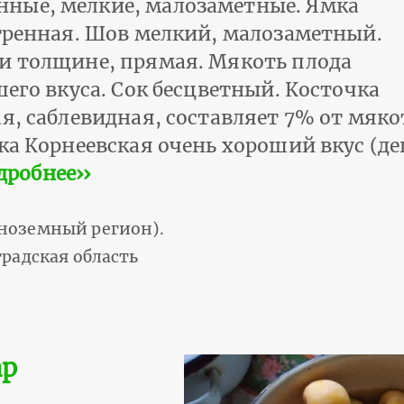
ные, мелкие, малозаметные. Ямка
стренная. Шов мелкий, малозаметный.
и толщине, прямая. Мякоть плода
шего вкуса. Сок бесцветный. Косточка
я, саблевидная, составляет 7% от мяко
рка Корнеевская очень хороший вкус (д
дробнее››
ноземный регион).
радская область
ар