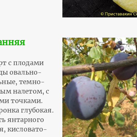
анняя
рт с плодами
оды овально-
ьные, темно-
ым налетом, с
ми точками.
ронка глубокая.
ь янтарного
я, кисловато-