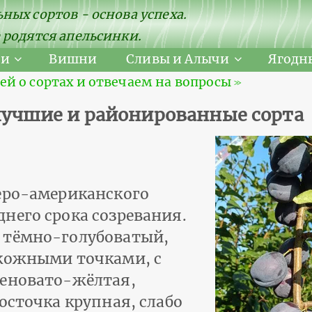
ных сортов - основа успеха.
 родятся апельсинки.
ни
Вишни
Сливы и Алычи
Ягодн
 о сортах и отвечаем на вопросы ≫
 лучшие и районированные сорта
еро-американского
него срока созревания.
 тёмно-голубоватый,
дкожными точками, с
леновато-жёлтая,
осточка крупная, слабо