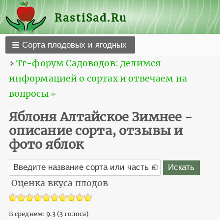
RastiSad.Ru
Сорта плодовых и ягодных
⎆
Тг-форум Садоводов: делимся
информацией о сортах и отвечаем на
вопросы ≫
Яблоня Алтайское Зимнее -
описание сорта, отзывы и
фото яблок
Оценка вкуса плодов
В среднем:
9.3
(
3
голоса)