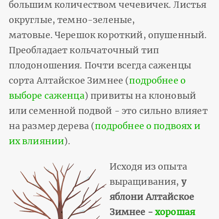
большим количеством чечевичек. Листья
округлые, темно-зеленые,
матовые. Черешок короткий, опушенный.
Преобладает кольчаточный тип
плодоношения. Почти всегда саженцы
сорта Алтайское Зимнее (
подробнее о
выборе саженца
) привиты на клоновый
или семенной подвой - это сильно влияет
на размер дерева (
подробнее о подвоях и
их влиянии
).
Исходя из опыта
выращивания,
у
яблони Алтайское
Зимнее -
хорошая