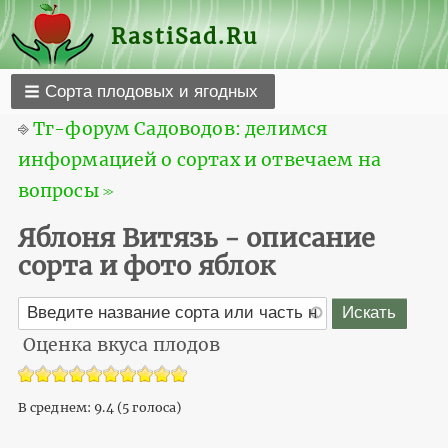
RastiSad.Ru
Сорта плодовых и ягодных
⎆
Тг-форум Садоводов: делимся
информацией о сортах и отвечаем на
вопросы ≫
Яблоня Витязь - описание
сорта и фото яблок
Оценка вкуса плодов
В среднем:
9.4
(
5
голоса)