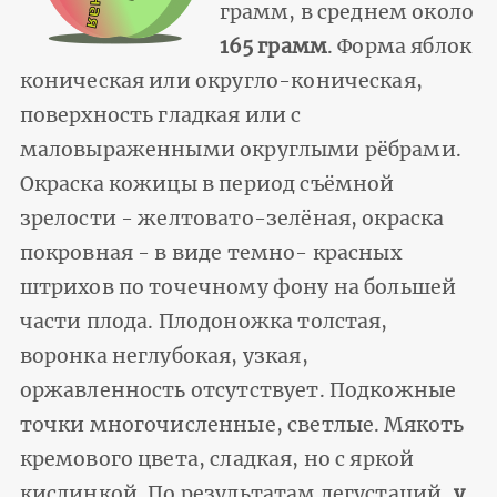
грамм, в среднем около
165 грамм
. Форма яблок
коническая или округло-коническая,
поверхность гладкая или с
маловыраженными округлыми рёбрами.
Окраска кожицы в период съёмной
зрелости - желтовато-зелёная, окраска
покровная - в виде темно- красных
штрихов по точечному фону на большей
части плода. Плодоножка толстая,
воронка неглубокая, узкая,
оржавленность отсутствует. Подкожные
точки многочисленные, светлые. Мякоть
кремового цвета, сладкая, но с яркой
кислинкой. По результатам дегустаций,
у