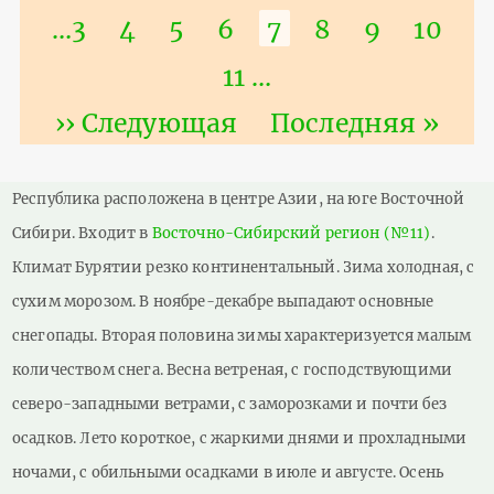
страница
страница
Страница
…
3
Страница
4
Страница
5
Страница
6
Текущая
7
Страница
8
Страниц
9
Стра
10
страница
Страница
11
…
Следующая
›› Следующая
Последняя
Последняя »
страница
страница
Республика расположена в центре Азии, на юге Восточной
Сибири. Входит в
Восточно-Сибирский регион (№11)
.
Климат Бурятии резко континентальный. Зима холодная, с
сухим морозом. В ноябре-декабре выпадают основные
снегопады. Вторая половина зимы характеризуется малым
количеством снега. Весна ветреная, с господствующими
северо-западными ветрами, с заморозками и почти без
осадков. Лето короткое, с жаркими днями и прохладными
ночами, с обильными осадками в июле и августе. Осень