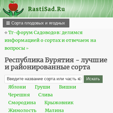
RastiSad.Ru
Сорта плодовых и ягодных
⎆
Тг-форум Садоводов: делимся
информацией о сортах и отвечаем на
вопросы ≫
Республика Бурятия - лучшие
и районированные сорта
Яблони
Груши
Вишни
Черешня
Слива
Смородина
Крыжовник
Жимолость
Малина