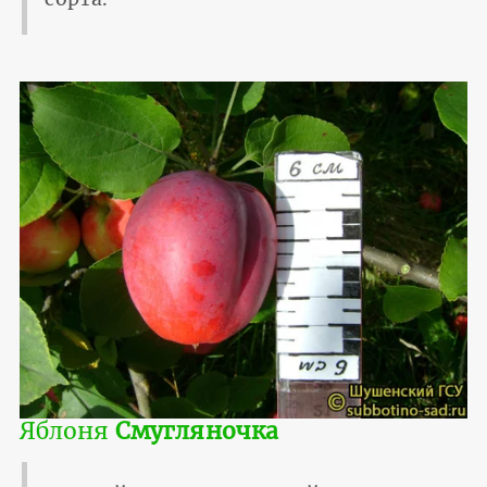
Яблоня
Смугляночка