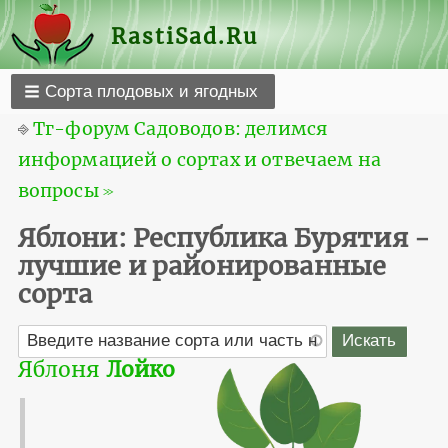
RastiSad.Ru
Сорта плодовых и ягодных
⎆
Тг-форум Садоводов: делимся
информацией о сортах и отвечаем на
вопросы ≫
Яблони: Республика Бурятия -
лучшие и районированные
сорта
Яблоня
Лойко