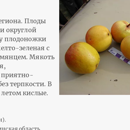
егиона. Плоды
и округлой
 у плодоножки
елто-зеленая с
мянцем. Мякоть
я,
с приятно-
ез терпкости. В
 летом кислые.
н).
инская область