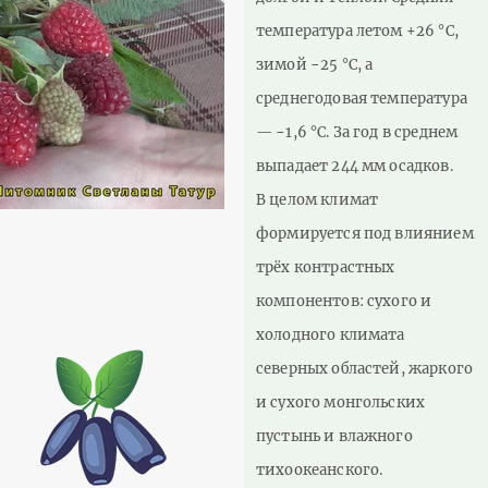
температура летом +26 °С,
зимой −25 °С, а
среднегодовая температура
— −1,6 °С. За год в среднем
выпадает 244 мм осадков.
В целом климат
формируется под влиянием
трёх контрастных
компонентов: сухого и
холодного климата
северных областей, жаркого
и сухого монгольских
пустынь и влажного
тихоокеанского.