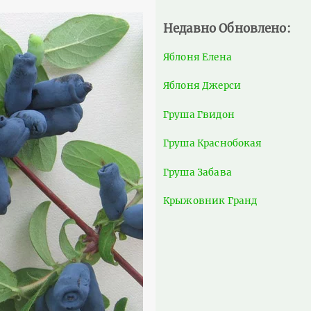
Недавно Обновлено:
Яблоня Елена
Яблоня Джерси
Груша Гвидон
Груша Краснобокая
Груша Забава
Крыжовник Гранд