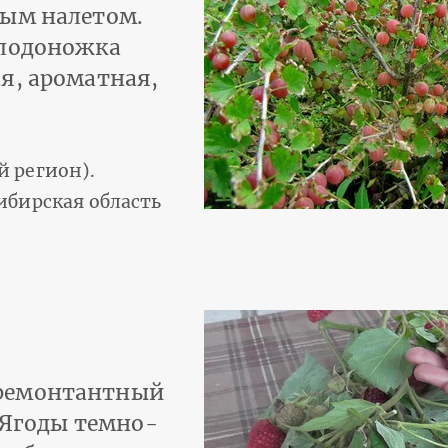
вым налетом.
Плодоножка
я, ароматная,
 регион).
ибирская область
 ремонтантный
. Ягоды темно-