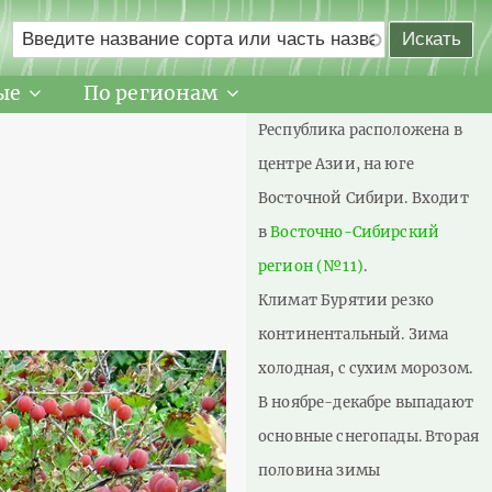
ые
По регионам
Республика расположена в
центре Азии, на юге
Восточной Сибири. Входит
в
Восточно-Сибирский
регион (№11)
.
Климат Бурятии резко
континентальный. Зима
холодная, с сухим морозом.
В ноябре-декабре выпадают
основные снегопады. Вторая
половина зимы