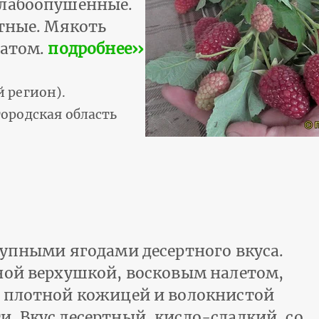
слабоопушенные.
отные. Мякоть
матом.
подробнее››
 регион).
ородская область
рупными ягодами десертного вкуса.
ной верхушкой, восковым налетом,
, плотной кожицей и волокнистой
. Вкус десертный, кисло-сладкий, со