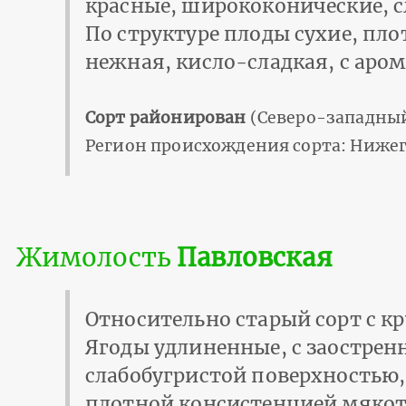
красные, ширококонические, 
По структуре плоды сухие, пл
нежная, кисло-сладкая, с аро
Сорт районирован
(Северо-западный
Регион происхождения сорта: Нижег
Жимолость
Павловская
Относительно старый сорт с к
Ягоды удлиненные, с заострен
слабобугристой поверхностью
плотной консистенцией мякоти