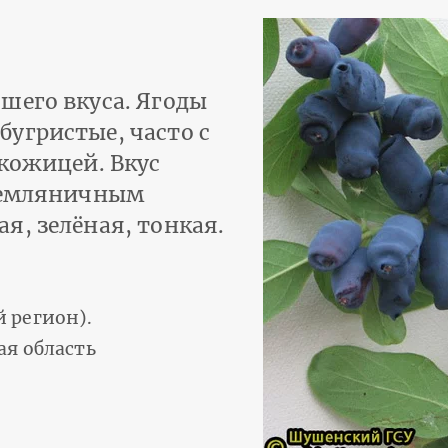
шего вкуса. Ягоды
угристые, часто с
 кожицей. Вкус
 земляничным
я, зелёная, тонкая.
 регион).
ая область