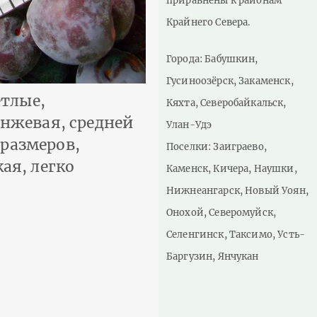
приравнены к районам
Крайнего Севера.
Города: Бабушкин,
Гусиноозёрск, Закаменск,
етлые,
Кяхта, Северобайкальск,
нжевая, средней
Улан-Удэ
 размеров,
Поселки: Заиграево,
ая, легко
Каменск, Кичера, Наушки,
Нижнеангарск, Новый Уоян,
Онохой, Северомуйск,
Селенгинск, Таксимо, Усть-
Баргузин, Янчукан