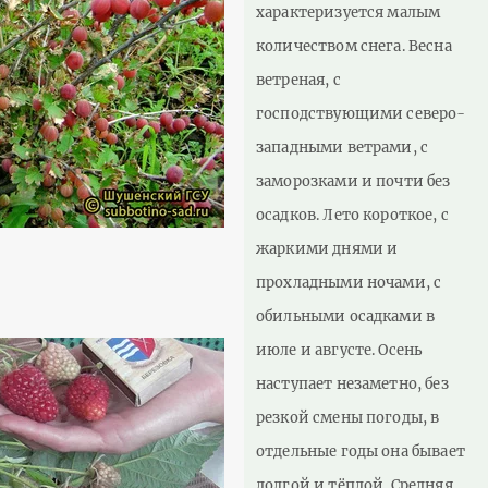
характеризуется малым
количеством снега. Весна
ветреная, с
господствующими северо-
западными ветрами, с
заморозками и почти без
осадков. Лето короткое, с
жаркими днями и
прохладными ночами, с
обильными осадками в
июле и августе. Осень
наступает незаметно, без
резкой смены погоды, в
отдельные годы она бывает
долгой и тёплой. Средняя