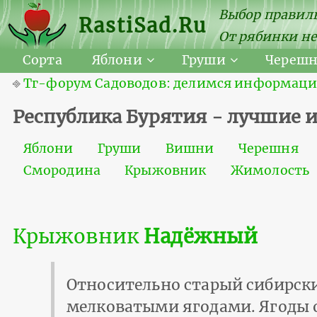
Выбор правиль
RastiSad.Ru
От рябинки не
Сорта
Яблони
Груши
Череш
⎆
Тг-форум Садоводов: делимся информацией
Республика Бурятия - лучшие 
Яблони
Груши
Вишни
Черешня
Смородина
Крыжовник
Жимолость
Крыжовник
Надёжный
Относительно старый сибирски
мелковатыми ягодами. Ягоды о