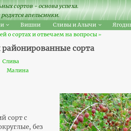
ных сортов - основа успеха.
 родятся апельсинки.
ни
Вишни
Сливы и Алычи
Ягодн
 о сортах и отвечаем на вопросы ≫
и районированные сорта
Слива
Малина
й сорт с
круглые, без