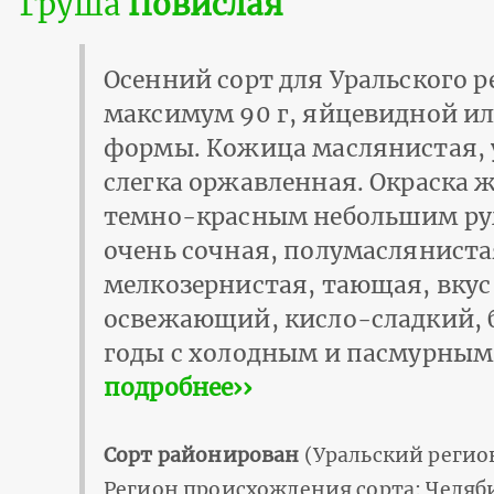
Груша
Повислая
Осенний сорт для Уральского р
максимум 90 г, яйцевидной ил
формы. Кожица маслянистая,
слегка оржавленная. Окраска ж
темно-красным небольшим ру
очень сочная, полумасляниста
мелкозернистая, тающая, вку
освежающий, кисло-сладкий, б
годы с холодным и пасмурным
подробнее››
Сорт районирован
(Уральский регио
Регион происхождения сорта: Челяб