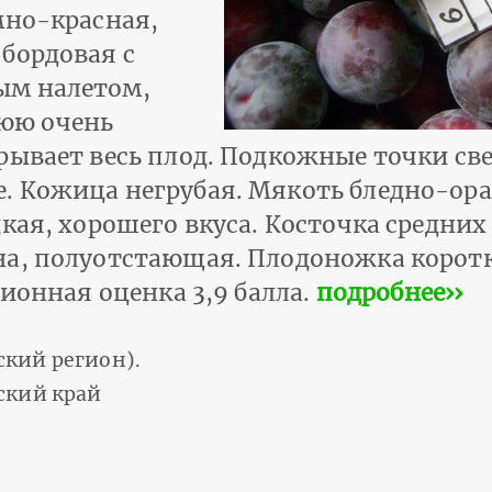
мно-красная,
бордовая с
ым налетом,
юю очень
рывает весь плод. Подкожные точки св
. Кожица негрубая. Мякоть бледно-ора
кая, хорошего вкуса. Косточка средних
а, полуотстающая. Плодоножка коротк
ционная оценка 3,9 балла.
подробнее››
кий регион).
ский край