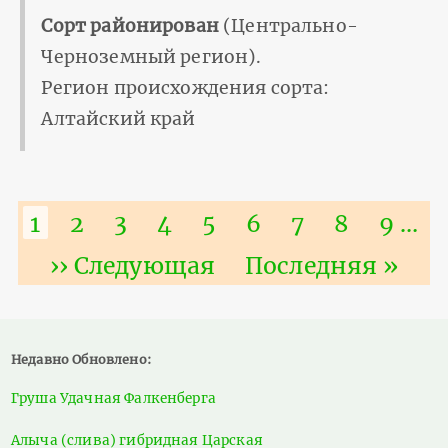
Сорт районирован
(Центрально-
Черноземный регион).
Регион происхождения сорта:
Алтайский край
Нумерация
Текущая
1
Страница
2
Страница
3
Страница
4
Страница
5
Страница
6
Страница
7
Страниц
8
Стра
9
…
страниц
страница
Следующая
›› Следующая
Последняя
Последняя »
страница
страница
Недавно Обновлено:
Груша Удачная Фалкенберга
Алыча (слива) гибридная Царская