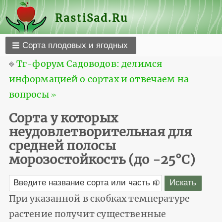
RastiSad.Ru
Сорта плодовых и ягодных
⎆
Тг-форум Садоводов: делимся
информацией о сортах и отвечаем на
вопросы ≫
Сорта у которых
неудовлетворительная для
средней полосы
морозостойкость (до -25°С)
При указанной в скобках температуре
растение получит существенные