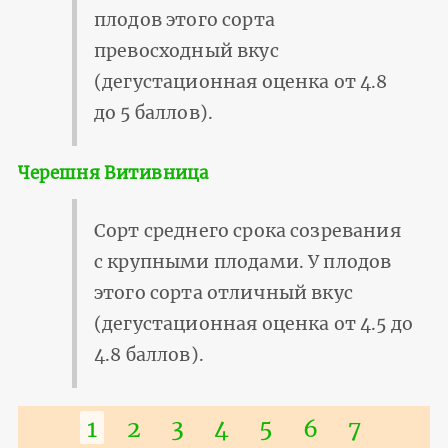
плодов этого сорта
превосходный вкус
(дегустационная оценка от 4.8
до 5 баллов).
Черешня Витивница
Сорт среднего срока созревания
с крупными плодами. У плодов
этого сорта отличный вкус
(дегустационная оценка от 4.5 до
4.8 баллов).
Нумерация
Текущая
1
Страница
2
Страница
3
Страница
4
Страница
5
Страница
6
Страни
7
страниц