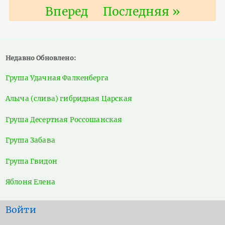
страница
Следующая
Вперед
Последняя
Последняя »
страница
страница
Недавно Обновлено:
Груша Удачная Фалкенберга
Алыча (слива) гибридная Царская
Груша Десертная Россошанская
Груша Забава
Груша Гвидон
Яблоня Елена
User
Войти
account