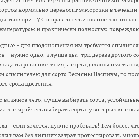
еждение цветков черешни ранневесенними замороз
сортов нормально переносят заморозки в течении
 цветков при -3°С и практически полностью лишают
емпературам и практически полностью повреждают
одные - для плодоношения им требуется опылител
в - нужно одно, а лучше два-три дерева другого со
овпадать сроки цветения, а сорта должны иметь по
им опылителем для сорта Весняны Наспивы, то пос
го срока цветения.
о влажное лето, лучше выбирать сорта, устойчивы
ате старайтесь выбирать сорта, у которых высокая
еха - если хочется, нужно пробовать! Тем более, ч
волит вам без лишних затрат протестировать множ