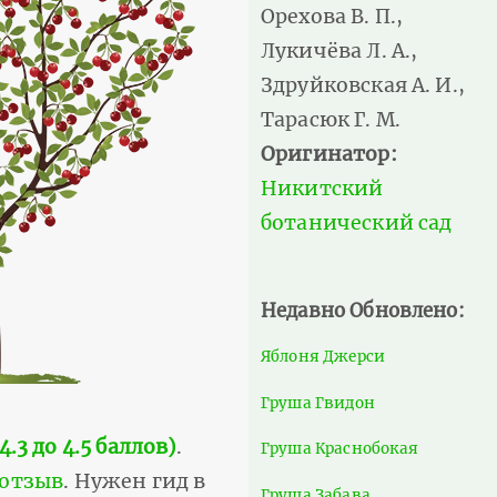
Орехова В. П.,
Лукичёва Л. А.,
Здруйковская А. И.,
Тарасюк Г. М.
Оригинатор:
Никитский
ботанический сад
Недавно Обновлено:
Яблоня Джерси
Груша Гвидон
.3 до 4.5 баллов)
.
Груша Краснобокая
 отзыв
. Нужен гид в
Груша Забава