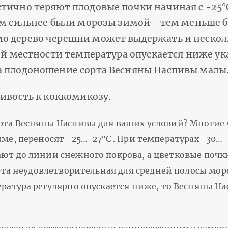
стично теряют плодовые почки начиная с -25°
Чем сильнее были морозы зимой - тем меньше
о дерево черешни может выдержать и нескол
шей местности температура опускается ниже у
а плодоношение сорта Весняны Наспивы малы
чивость к коккомикозу.
рта Весняны Наспивы для ваших условий? Многие 
ме, переносят -25…-27°С . При температурах -30…
ют до линии снежного покрова, а цветковые почк
сорта неудовлетворительная для средней полосы мор
ература регулярно опускается ниже, то Весняны На