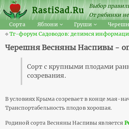
Выбор правиль
RastiSad.Ru
От рябинки не
Сорта
Яблони
Груши
Череш
⎆
Тг-форум Садоводов: делимся информацией
Черешня Весняны Наспивы - оп
Сорт с крупными плодами ранн
созревания.
В условиях Крыма созревает в конце мая-на
Транспортабельность плодов хорошая.
Родиной сорта Весняны Наспивы является
Р