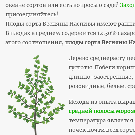
океане сортов или есть вопросы о саде?
Захо
присоединяйтесь!
Плоды сорта Весняны Наспивы имеют ранни
В плодах в среднем содержится 12.30% сахар
этого соотношения,
плоды сорта Весняны Н
Дерево среднерастуще
густоты. Побеги кори
длинно-заостренные, з
розовидные, белые, ср
Исходя из опыта выр
средней полосы морозо
температура является
почек почти всех сорт