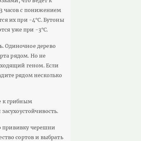
ками, что ведет к
 3 часов с понижением
ся их при -4°С. Бутоны
ся уже при -3°С.
ь. Одиночное дерево
рта рядом. Но не
дходящий геном. Если
адите рядом несколько
е к грибным
 засухоустойчивость.
то прививку черешни
ество сортов и выбрать