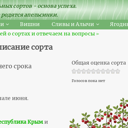
ных сортов - основа успеха.
 родятся апельсинки.
ни
Вишни
Сливы и Алычи
Ягодн
 о сортах и отвечаем на вопросы ≫
исание сорта
Общая оценка сорта
его срока
Голосов пока нет
чале июня.
еспублика Крым
и