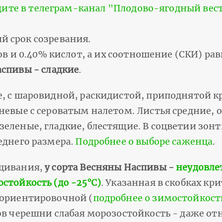
дите в телеграм-канал "Плодово-ягодный вес
й срок созревания.
ов и 0.40% кислот, а их соотношение (СКИ) ра
аспивы - сладкие
.
е, с шаровидной, раскидистой, приподнятой к
чневые с сероватым налетом. Листья средние,
еленые, гладкие, блестящие. В соцветии зон
еднего размера.
Подробнее о выборе саженца
.
ащивания,
у сорта Весняны Наспивы -
неудовле
стойкость (до -25°С)
. Указанная в скобках кр
 ориентировочной (
подробнее о зимостойкост
ов черешни слабая морозостойкость - даже от