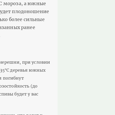
С мороза, а южные
 будет плодоношение
ько более сильные
казанных ранее
.
черешни, при условии
-35°С деревья южных
и погибнут
озостойкость (до
спивы будет у вас