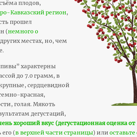
съёма плодов,
ро-Кавказский регион
,
есть прошел
н (
немного о
 других местах, но, чем
е.
пивы” характерны
ассой до 7.0 грамм, в
 крупные, сердцевидной
темно-красная,
сти, голая. Мякоть
езультатам дегустаций,
чень хороший вкус (дегустационная оценка от 4
 его (
в верхней части страницы
) или
оставьте