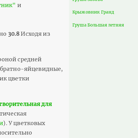
тник"
и
Крыжовник Гранд
Груша Большая летняя
вно
30.8
Исходя из
роной средней
 обратно-яйцевидные,
тик цветки
творительная для
итическая
и
). У цветковых
носительно