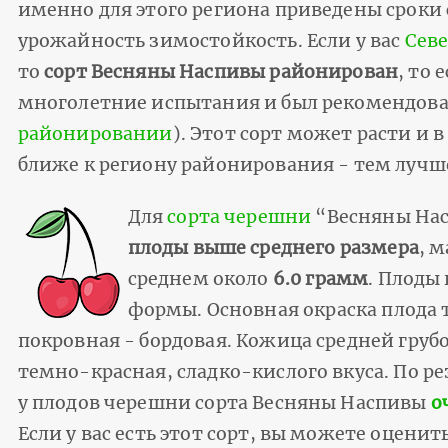
именно для этого региона приведены сроки 
урожайность зимостойкость. Если у вас
Севе
то
сорт Весняны Наспивы районирован
, то 
многолетние испытания и был рекомендова
районировании
). Этот сорт может расти и в
ближе к региону районирования - тем лучш
Для
сорта черешни
“Весняны Нас
плоды выше среднего размера
, м
среднем около
6.0 грамм
. Плоды
формы. Основная окраска плода 
покровная - бордовая. Кожица средней грубо
темно-красная, сладко-кислого вкуса. По р
у плодов черешни сорта Весняны Наспивы
о
Если у вас есть этот сорт, вы можете оценить