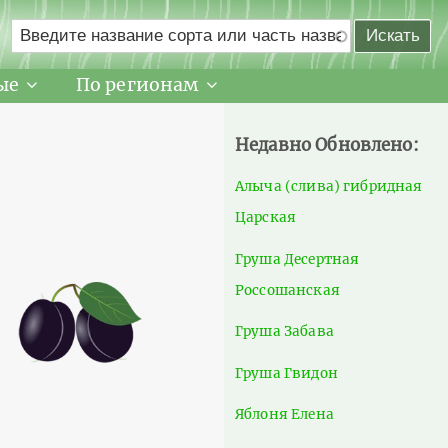
ые
По регионам
Недавно Обновлено:
Алыча (слива) гибридная
Царская
Груша Десертная
Россошанская
Груша Забава
Груша Гвидон
Яблоня Елена