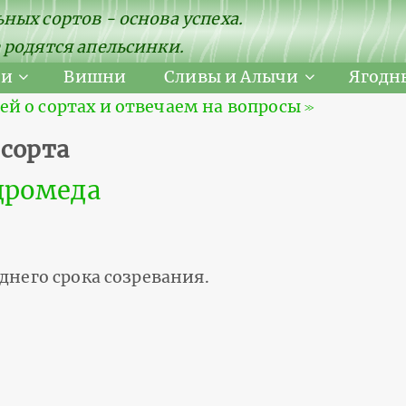
ных сортов - основа успеха.
 родятся апельсинки.
ни
Вишни
Сливы и Алычи
Ягодн
 о сортах и отвечаем на вопросы ≫
 сорта
дромеда
днего срока созревания.