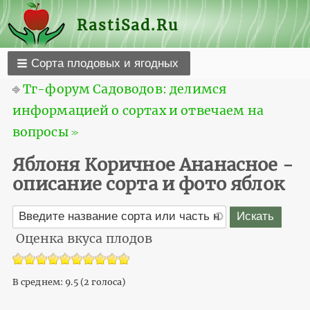
RastiSad.Ru
Сорта плодовых и ягодных
⎆
Тг-форум Садоводов: делимся
информацией о сортах и отвечаем на
вопросы ≫
Яблоня Коричное Ананасное -
описание сорта и фото яблок
Оценка вкуса плодов
В среднем:
9.5
(
2
голоса)