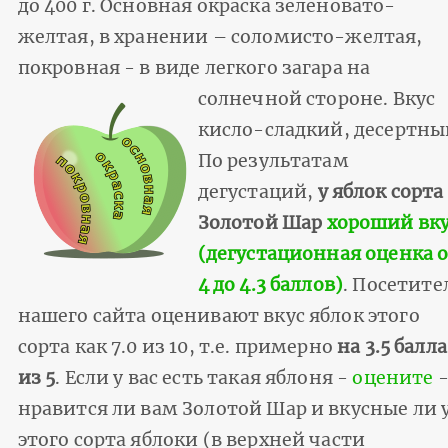
до 400 г. Основная окраска зеленовато-
желтая, в хранении – соломисто-желтая,
покровная - в виде легкого загара на
солнечной стороне. Вкус
кисло-сладкий, десертны
По результатам
дегустаций,
у яблок сорта
Золотой Шар
хороший вк
(дегустационная оценка 
4 до 4.3 баллов)
. Посетите
нашего сайта оценивают вкус яблок этого
сорта как 7.0 из 10, т.е. примерно
на 3.5 балла
из 5
. Если у вас есть такая яблоня -
оцените
нравится ли вам Золотой Шар и вкусные ли 
этого сорта яблоки (в верхней части