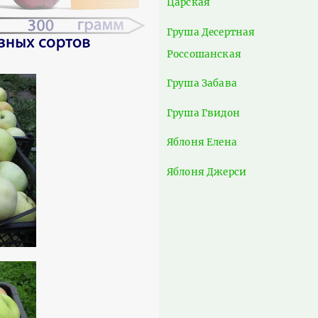
Царская
Груша Десертная
Россошанская
Груша Забава
Груша Гвидон
Яблоня Елена
Яблоня Джерси