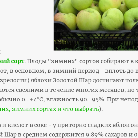
я
ий сорт
. Плоды "зимних" сортов собирают в 
т, в основном, в зимний период - вплоть до 
 зрелости) яблоки Золотой Шар достигают толь
аются свежими в течение многих месяцев, но 
ычно 0...+4°С, влажность 90...95%. При непо
них, зимних сортах и что выбрать
).
 и кислот в соке - у приторно сладких яблок о
й Шар в среднем содержится 9.89% сахаров и 0