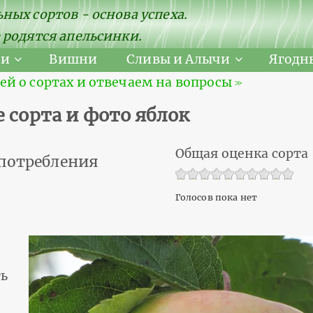
ных сортов - основа успеха.
 родятся апельсинки.
ни
Вишни
Сливы и Алычи
Ягодн
 о сортах и отвечаем на вопросы ≫
 сорта и фото яблок
Общая оценка сорта
 потребления
Голосов пока нет
ть