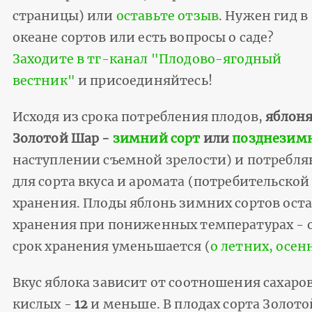
страницы) или
оставьте отзыв
. Нужен гид в
океане сортов или есть вопросы о саде?
Заходите в тг-канал "Плодово-ягодный
вестник"
и присоединяйтесь!
Исходя из срока потребления плодов,
яблон
Золотой Шар -
зимний сорт
или
позднезимн
наступлении съемной зрелости) и потребляю
для сорта вкуса и аромата (потребительской
хранения. Плоды яблонь зимних сортов ост
хранения при пониженных температурах - об
срок хранения уменьшается (
о летних, осен
Вкус яблока зависит от соотношения сахаров
кислых -
12
и меньше. В плодах сорта Золото