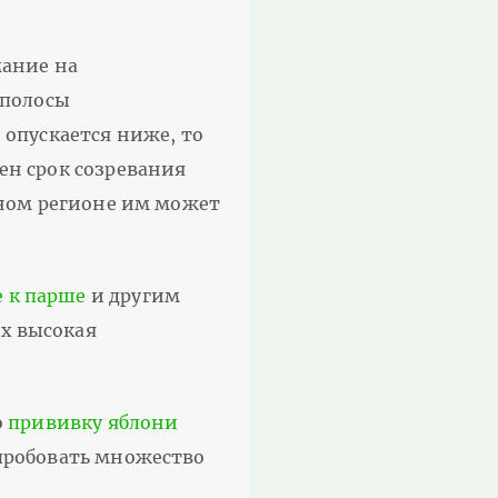
мание на
 полосы
 опускается ниже, то
ен срок созревания
одном регионе им может
е к парше
и другим
ых высокая
о
прививку яблони
опробовать множество