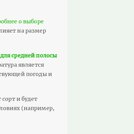
обнее о выборе
лияет на размер
 для средней полосы
ратура является
ствующей погоды и
т сорт и будет
словиях (например,