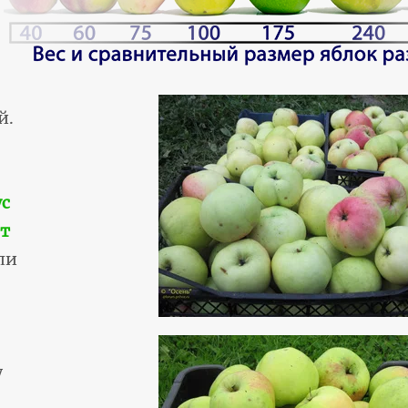
й.
ус
от
ли
-
у