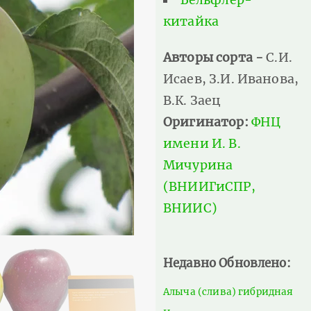
китайка
Авторы сорта -
С.И.
Исаев, З.И. Иванова,
В.К. Заец
Оригинатор:
ФНЦ
имени И. В.
Мичурина
(ВНИИГиСПР,
ВНИИС)
Недавно Обновлено:
Алыча (слива) гибридная