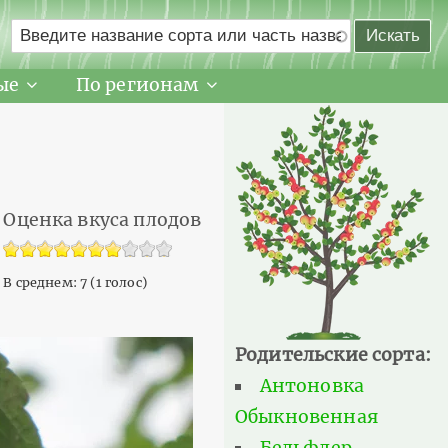
ые
По регионам
Оценка вкуса плодов
В среднем:
7
(
1
голос)
Родительские сорта:
Антоновка
Обыкновенная
Бельфлер-