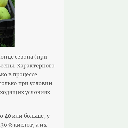
конце сезона (при
весны. Характерного
ко в процессе
только при условии
дходящих условиях
но
40
или больше, у
.36% кислот, а их