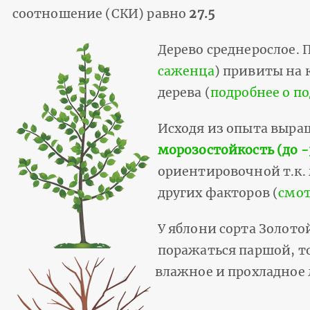
соотношение (СКИ) равно
27.5
Дерево среднерослое. 
саженца
) привиты на 
дерева (
подробнее о п
Исходя из опыта выр
морозостойкость (до -
ориентировочной т.к.
других факторов (
смот
У яблони сорта Золот
поражаться паршой, т
влажное и прохладное 