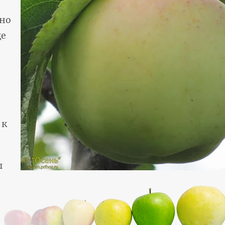
чно
це
 к
ы