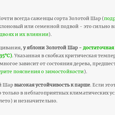
Почти всегда саженцы сорта Золотой Шар (
подр
клоновый или семенной подвой - это сильно в
одвоях и их влиянии
).
ащивания,
у яблони Золотой Шар -
достаточная
35°С)
. Указанная в скобках критическая темпе
 многое зависит от состояния дерева, предше
рите пояснения о зимостойкости
).
ой Шар
высокая устойчивость к парше
. Если это
о только в неблагоприятных климатических у
лето) и незначительно.