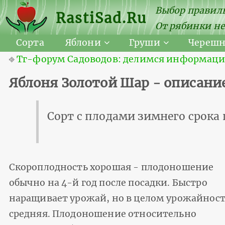
Выбор правиль
RastiSad.Ru
От рябинки не
Сорта
Яблони
Груши
Череш
⎆
Тг-форум Садоводов: делимся информацией
Яблоня Золотой Шар - описание
Сорт с плодами зимнего срока
Скороплодность хорошая - плодоношение
обычно на 4-й год после посадки. Быстро
наращивает урожай, но в целом урожайнос
средняя. Плодоношение относительно